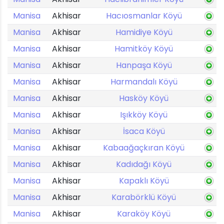
Manisa
Akhisar
Hacıosmanlar Köyü
Manisa
Akhisar
Hamidiye Köyü
Manisa
Akhisar
Hamitköy Köyü
Manisa
Akhisar
Hanpaşa Köyü
Manisa
Akhisar
Harmandalı Köyü
Manisa
Akhisar
Hasköy Köyü
Manisa
Akhisar
Işıkköy Köyü
Manisa
Akhisar
İsaca Köyü
Manisa
Akhisar
Kabaağaçkıran Köyü
Manisa
Akhisar
Kadıdağı Köyü
Manisa
Akhisar
Kapaklı Köyü
Manisa
Akhisar
Karabörklü Köyü
Manisa
Akhisar
Karaköy Köyü