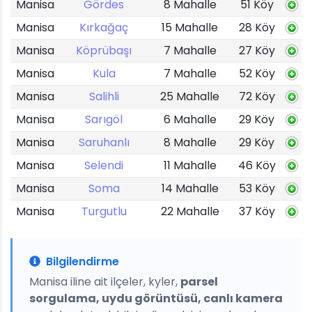
Manisa
Gördes
8 Mahalle
51 Köy
Manisa
Kırkağaç
15 Mahalle
28 Köy
Manisa
Köprübaşı
7 Mahalle
27 Köy
Manisa
Kula
7 Mahalle
52 Köy
Manisa
Salihli
25 Mahalle
72 Köy
Manisa
Sarıgöl
6 Mahalle
29 Köy
Manisa
Saruhanlı
8 Mahalle
29 Köy
Manisa
Selendi
11 Mahalle
46 Köy
Manisa
Soma
14 Mahalle
53 Köy
Manisa
Turgutlu
22 Mahalle
37 Köy
Bilgilendirme
Manisa iline ait ilçeler, kyler,
parsel
sorgulama, uydu görüntüsü, canlı kamera