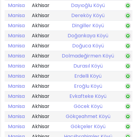
Manisa
Akhisar
Dayıoğlu Köyü
Manisa
Akhisar
Dereköy Köyü
Manisa
Akhisar
Dingiller Köyü
Manisa
Akhisar
Doğankaya Köyü
Manisa
Akhisar
Doğuca Köyü
Manisa
Akhisar
Dolmadeğirmen Köyü
Manisa
Akhisar
Durasıl Köyü
Manisa
Akhisar
Erdelli Köyü
Manisa
Akhisar
Eroğlu Köyü
Manisa
Akhisar
Evkafteke Köyü
Manisa
Akhisar
Göcek Köyü
Manisa
Akhisar
Gökçeahmet Köyü
Manisa
Akhisar
Gökçeler Köyü
Manisa
Akhisar
Hacıibrahimler Köyü