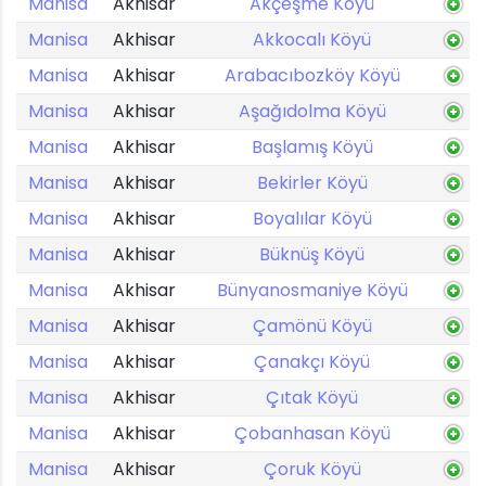
Manisa
Akhisar
Akçeşme Köyü
Manisa
Akhisar
Akkocalı Köyü
Manisa
Akhisar
Arabacıbozköy Köyü
Manisa
Akhisar
Aşağıdolma Köyü
Manisa
Akhisar
Başlamış Köyü
Manisa
Akhisar
Bekirler Köyü
Manisa
Akhisar
Boyalılar Köyü
Manisa
Akhisar
Büknüş Köyü
Manisa
Akhisar
Bünyanosmaniye Köyü
Manisa
Akhisar
Çamönü Köyü
Manisa
Akhisar
Çanakçı Köyü
Manisa
Akhisar
Çıtak Köyü
Manisa
Akhisar
Çobanhasan Köyü
Manisa
Akhisar
Çoruk Köyü