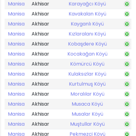
Manisa
Akhisar
Karayağcı Köyü
Manisa
Akhisar
Kavakalan Köyü
Manisa
Akhisar
Kayganlı Köyü
Manisa
Akhisar
Kızlaralanı Köyü
Manisa
Akhisar
Kobaşdere Köyü
Manisa
Akhisar
Kocakağan Köyü
Manisa
Akhisar
Kömürcü Köyü
Manisa
Akhisar
Kulaksızlar Köyü
Manisa
Akhisar
Kurtulmuş Köyü
Manisa
Akhisar
Moralılar Köyü
Manisa
Akhisar
Musaca Köyü
Manisa
Akhisar
Musalar Köyü
Manisa
Akhisar
Muştullar Köyü
Manisa
Akhisar
Pekmezci Köyü