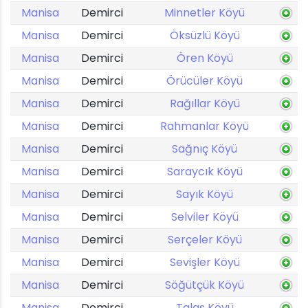
Manisa
Demirci
Minnetler Köyü
Manisa
Demirci
Öksüzlü Köyü
Manisa
Demirci
Ören Köyü
Manisa
Demirci
Örücüler Köyü
Manisa
Demirci
Rağıllar Köyü
Manisa
Demirci
Rahmanlar Köyü
Manisa
Demirci
Sağnıç Köyü
Manisa
Demirci
Saraycık Köyü
Manisa
Demirci
Sayık Köyü
Manisa
Demirci
Selviler Köyü
Manisa
Demirci
Serçeler Köyü
Manisa
Demirci
Sevişler Köyü
Manisa
Demirci
Söğütçük Köyü
Manisa
Demirci
Talas Köyü