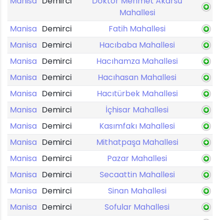
Manisa
Demirci
Doktor Mehmet Akarsu
Mahallesi
Manisa
Demirci
Fatih Mahallesi
Manisa
Demirci
Hacıbaba Mahallesi
Manisa
Demirci
Hacıhamza Mahallesi
Manisa
Demirci
Hacıhasan Mahallesi
Manisa
Demirci
Hacıtürbek Mahallesi
Manisa
Demirci
İçhisar Mahallesi
Manisa
Demirci
Kasımfakı Mahallesi
Manisa
Demirci
Mithatpaşa Mahallesi
Manisa
Demirci
Pazar Mahallesi
Manisa
Demirci
Secaattin Mahallesi
Manisa
Demirci
Sinan Mahallesi
Manisa
Demirci
Sofular Mahallesi