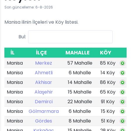
Son güncelleme: 6-8-2026
Manisa ilinin İlçeleri ve Köy listesi.
Bul:
İL
İLÇE
MAHALLE
KÖY
Manisa
Merkez
57 Mahalle
85 Köy
Manisa
Ahmetli
6 Mahalle
14 Köy
Manisa
Akhisar
14 Mahalle
86 Köy
Manisa
Alaşehir
15 Mahalle
65 Köy
Manisa
Demirci
22 Mahalle
91 Köy
Manisa
Gölmarmara
6 Mahalle
15 Köy
Manisa
Gördes
8 Mahalle
51 Köy
Manisa
Kırkağaç
15 Mahalle
28 Köy