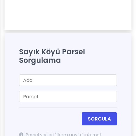
Sayık Köyü Parsel
Sorgulama
SORGULA
Parsel verileri "tkgm.gov.tr" internet