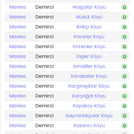
Manisa
Demirci
Hoşçalar Köyü
Manisa
Demirci
Hüdük Köyü
Manisa
Demirci
Iklıkçı Köyü
Manisa
Demirci
İmceler Köyü
Manisa
Demirci
İmrenler Köyü
Manisa
Demirci
İrişler Köyü
Manisa
Demirci
İsmailler Köyü
Manisa
Demirci
Karaisalar Köyü
Manisa
Demirci
Kargınışıklar Köyü
Manisa
Demirci
Karyağdı Köyü
Manisa
Demirci
Kayaköy Köyü
Manisa
Demirci
Kayranokçular Köyü
Manisa
Demirci
Kazancı Köyü