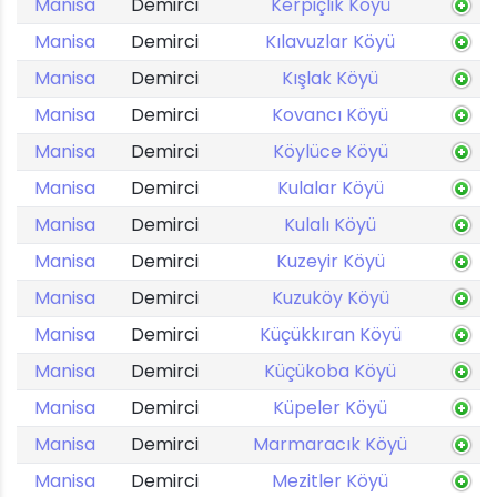
Manisa
Demirci
Kerpiçlik Köyü
Manisa
Demirci
Kılavuzlar Köyü
Manisa
Demirci
Kışlak Köyü
Manisa
Demirci
Kovancı Köyü
Manisa
Demirci
Köylüce Köyü
Manisa
Demirci
Kulalar Köyü
Manisa
Demirci
Kulalı Köyü
Manisa
Demirci
Kuzeyir Köyü
Manisa
Demirci
Kuzuköy Köyü
Manisa
Demirci
Küçükkıran Köyü
Manisa
Demirci
Küçükoba Köyü
Manisa
Demirci
Küpeler Köyü
Manisa
Demirci
Marmaracık Köyü
Manisa
Demirci
Mezitler Köyü