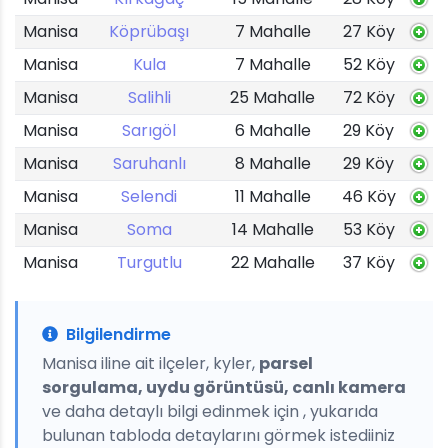
Manisa
Köprübaşı
7 Mahalle
27 Köy
Manisa
Kula
7 Mahalle
52 Köy
Manisa
Salihli
25 Mahalle
72 Köy
Manisa
Sarıgöl
6 Mahalle
29 Köy
Manisa
Saruhanlı
8 Mahalle
29 Köy
Manisa
Selendi
11 Mahalle
46 Köy
Manisa
Soma
14 Mahalle
53 Köy
Manisa
Turgutlu
22 Mahalle
37 Köy
Bilgilendirme
Manisa iline ait ilçeler, kyler,
parsel
sorgulama, uydu görüntüsü, canlı kamera
ve daha detaylı bilgi edinmek için , yukarıda
bulunan tabloda detaylarını görmek istediiniz