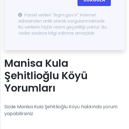
Parsel verileri "tkgm.gov.tr" internet
adresinden anlık olarak sorgulanmaktadır.
Bu verilerin hiçbir resmi geçerliliği yoktur. Bu
veriler sadece bilgi edinme amaçlıdır.
Manisa Kula
Şehitlioğlu Köyü
Yorumları
Sizde Manisa Kula Şehitlioğlu Köyü hakkında yorum
yapabilirsiniz.