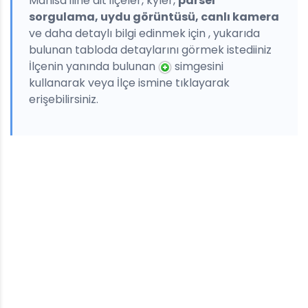
Manisa iline ait ilçeler, kyler,
parsel
sorgulama, uydu görüntüsü, canlı kamera
ve daha detaylı bilgi edinmek için , yukarıda
bulunan tabloda detaylarını görmek istediiniz
İlçenin yanında bulunan
simgesini
kullanarak veya İlçe ismine tıklayarak
erişebilirsiniz.