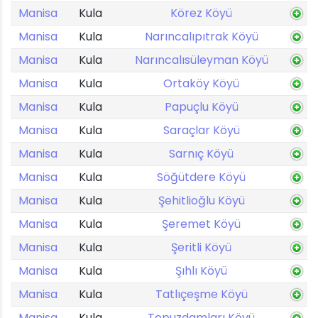
Manisa
Kula
Körez Köyü
Manisa
Kula
Narıncalıpıtrak Köyü
Manisa
Kula
Narıncalısüleyman Köyü
Manisa
Kula
Ortaköy Köyü
Manisa
Kula
Papuçlu Köyü
Manisa
Kula
Saraçlar Köyü
Manisa
Kula
Sarnıç Köyü
Manisa
Kula
Söğütdere Köyü
Manisa
Kula
Şehitlioğlu Köyü
Manisa
Kula
Şeremet Köyü
Manisa
Kula
Şeritli Köyü
Manisa
Kula
Şıhlı Köyü
Manisa
Kula
Tatlıçeşme Köyü
Manisa
Kula
Topuzdamları Köyü