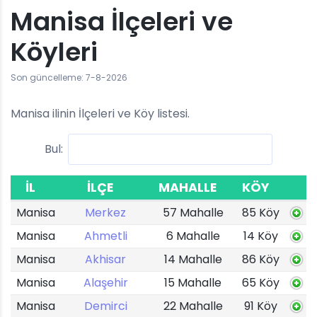
Manisa İlçeleri ve
Köyleri
Son güncelleme: 7-8-2026
Manisa ilinin İlçeleri ve Köy listesi.
Bul:
İL
İLÇE
MAHALLE
KÖY
Manisa
Merkez
57 Mahalle
85 Köy
Manisa
Ahmetli
6 Mahalle
14 Köy
Manisa
Akhisar
14 Mahalle
86 Köy
Manisa
Alaşehir
15 Mahalle
65 Köy
Manisa
Demirci
22 Mahalle
91 Köy