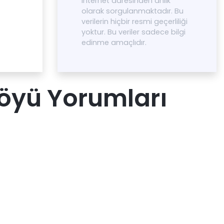
internet adresinden anlık
olarak sorgulanmaktadır. Bu
verilerin hiçbir resmi geçerliliği
yoktur. Bu veriler sadece bilgi
edinme amaçlıdır.
Köyü Yorumları