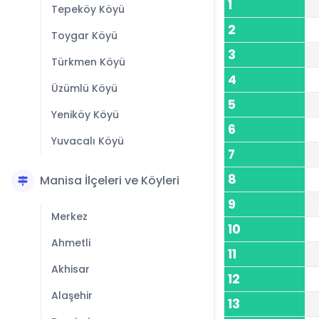
1
Tepeköy Köyü
2
Toygar Köyü
3
Türkmen Köyü
4
Üzümlü Köyü
5
Yeniköy Köyü
6
Yuvacalı Köyü
7
8
Manisa İlçeleri ve Köyleri
9
Merkez
10
Ahmetli
11
Akhisar
12
Alaşehir
13