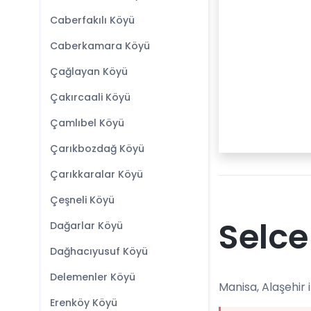
Caberfakılı Köyü
Caberkamara Köyü
Çağlayan Köyü
Çakırcaali Köyü
Çamlıbel Köyü
Çarıkbozdağ Köyü
Çarıkkaralar Köyü
Çeşneli Köyü
Selce
Dağarlar Köyü
Dağhacıyusuf Köyü
Delemenler Köyü
Manisa, Alaşehir i
Erenköy Köyü