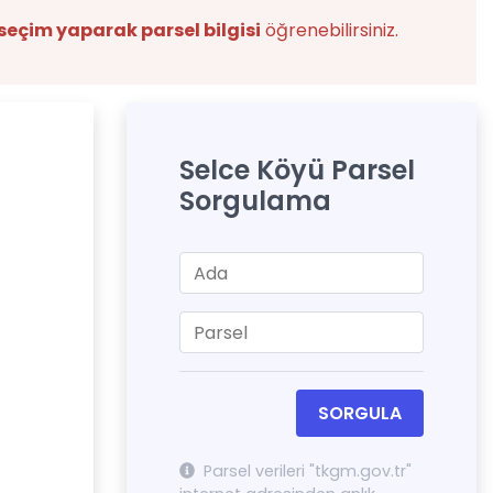
seçim yaparak parsel bilgisi
öğrenebilirsiniz.
Selce Köyü Parsel
Sorgulama
SORGULA
Parsel verileri "tkgm.gov.tr"