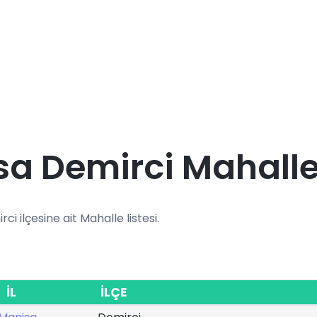
a Demirci Mahalle
rci ilçesine ait Mahalle listesi.
İL
İLÇE