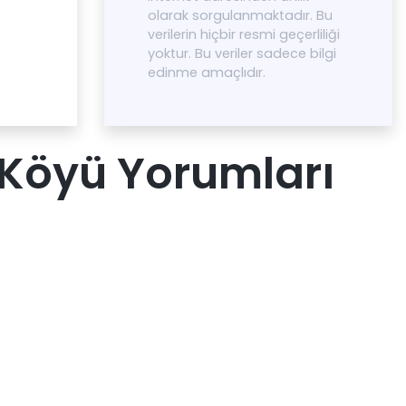
olarak sorgulanmaktadır. Bu
verilerin hiçbir resmi geçerliliği
yoktur. Bu veriler sadece bilgi
edinme amaçlıdır.
 Köyü Yorumları