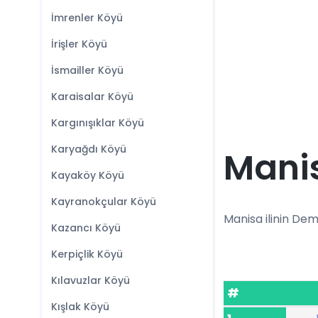
İmrenler Köyü
İrişler Köyü
İsmailler Köyü
Karaisalar Köyü
Kargınışıklar Köyü
Karyağdı Köyü
Manis
Kayaköy Köyü
Kayranokçular Köyü
Manisa ilinin Demi
Kazancı Köyü
Kerpiçlik Köyü
Kılavuzlar Köyü
#
Kışlak Köyü