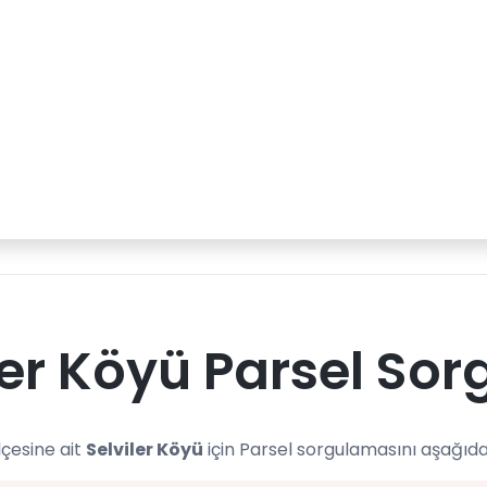
ler Köyü Parsel Sor
lçesine ait
Selviler Köyü
için Parsel sorgulamasını aşağıda