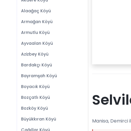
Akdere Köyü
Alaağaç Köyü
Armağan Köyü
Armutlu Köyü
Ayvaalan Köyü
Azizbey Köyü
Bardakçı Köyü
Bayramşah Köyü
Boyacık Köyü
Selvi
Bozçatlı Köyü
Bozköy Köyü
Büyükkıran Köyü
Manisa, Demirci i
Çağıllar Köyü