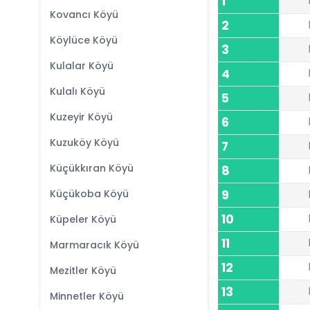
1
Kovancı Köyü
2
Köylüce Köyü
3
Kulalar Köyü
4
Kulalı Köyü
5
Kuzeyir Köyü
6
Kuzuköy Köyü
7
Küçükkıran Köyü
8
Küçükoba Köyü
9
10
Küpeler Köyü
11
Marmaracık Köyü
12
Mezitler Köyü
13
Minnetler Köyü