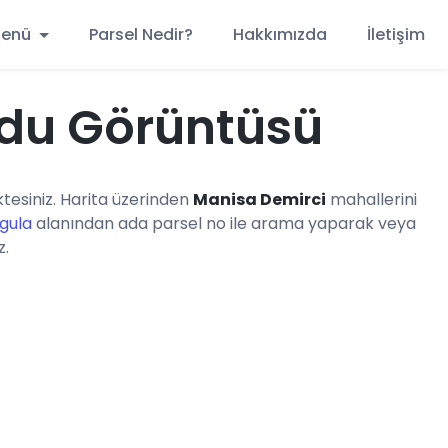
 Menü
Parsel Nedir?
Hakkımızda
İletişim
ydu Görüntüsü
esiniz. Harita üzerinden
Manisa Demirci
mahallerini
rgula
alanından ada parsel no ile arama yaparak veya
z.