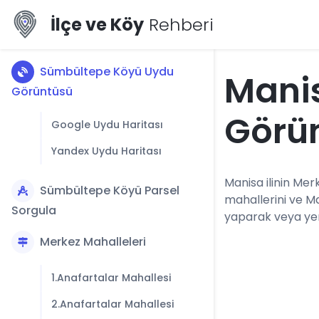
İlçe ve Köy
Rehberi
Sümbültepe Köyü Uydu
Mani
Görüntüsü
Görü
Google Uydu Haritası
Yandex Uydu Haritası
Manisa ilinin Merk
Sümbültepe Köyü Parsel
mahallerini ve M
Sorgula
yaparak veya yerl
Merkez Mahalleleri
1.Anafartalar Mahallesi
2.Anafartalar Mahallesi