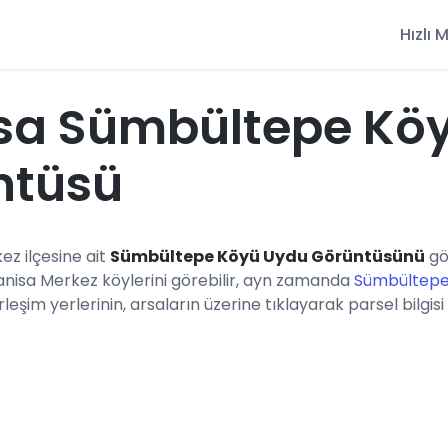
Hızlı
sa Sümbültepe Kö
ntüsü
ez ilçesine ait
Sümbültepe Köyü Uydu Görüntüsünü
gö
anisa Merkez köylerini görebilir, ayn zamanda
Sümbültepe 
eşim yerlerinin, arsaların üzerine tıklayarak parsel bilgisi 