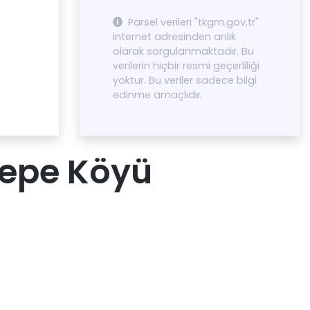
Parsel verileri "tkgm.gov.tr"
internet adresinden anlık
olarak sorgulanmaktadır. Bu
verilerin hiçbir resmi geçerliliği
yoktur. Bu veriler sadece bilgi
edinme amaçlıdır.
epe Köyü