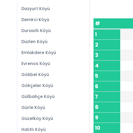
Dazyurt Köyü
Demirci Köyü
#
Durasıllı Köyü
1
Düzlen Köyü
2
Emlakdere Köyü
3
Evrenos Köyü
4
Gökbel Köyü
5
Gökçeler Köyü
6
7
Gülbahçe Köyü
8
Gürle Köyü
9
Güzelköy Köyü
10
Halıtlı Köyü