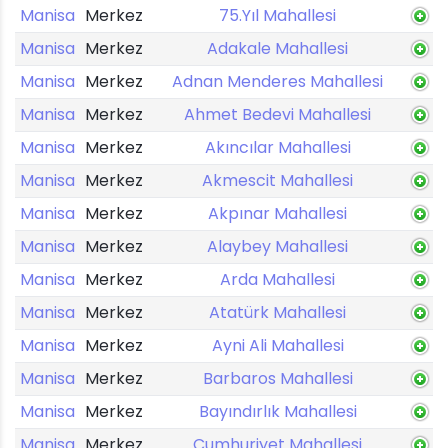
Manisa
Merkez
75.Yıl Mahallesi
Manisa
Merkez
Adakale Mahallesi
Manisa
Merkez
Adnan Menderes Mahallesi
Manisa
Merkez
Ahmet Bedevi Mahallesi
Manisa
Merkez
Akıncılar Mahallesi
Manisa
Merkez
Akmescit Mahallesi
Manisa
Merkez
Akpınar Mahallesi
Manisa
Merkez
Alaybey Mahallesi
Manisa
Merkez
Arda Mahallesi
Manisa
Merkez
Atatürk Mahallesi
Manisa
Merkez
Ayni Ali Mahallesi
Manisa
Merkez
Barbaros Mahallesi
Manisa
Merkez
Bayındırlık Mahallesi
Manisa
Merkez
Cumhuriyet Mahallesi