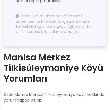
parsel bilgisi grüntüleyin.
Parsel verileri "tkgm.gov.tr" internet
adresinden anlık olarak sorgulanmaktadır.
Bu verilerin hiçbir resmi geçerliliği yoktur. Bu
veriler sadece bilgi edinme amaçlıdır.
Manisa Merkez
Tilkisüleymaniye Köyü
Yorumları
Sizde Manisa Merkez Tilkisüleymaniye Köyü hakkında
yorum yapabilirsiniz.