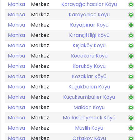
Manisa
Merkez
Karayağcıhacılar Köyü
Manisa
Merkez
Karayenice Köyü
Manisa
Merkez
Kayapınar Köyü
Manisa
Merkez
Kırançiftliği Köyü
Manisa
Merkez
Kışlaköy Köyü
Manisa
Merkez
Kocakoru Köyü
Manisa
Merkez
Koruköy Köyü
Manisa
Merkez
Kozaklar Köyü
Manisa
Merkez
Küçükbelen Köyü
Manisa
Merkez
Küçüksümbüller Köyü
Manisa
Merkez
Maldan Köyü
Manisa
Merkez
Mollasüleymanlı Köyü
Manisa
Merkez
Müslih Köyü
Manisa
Merkez
Ortaköy Köyü