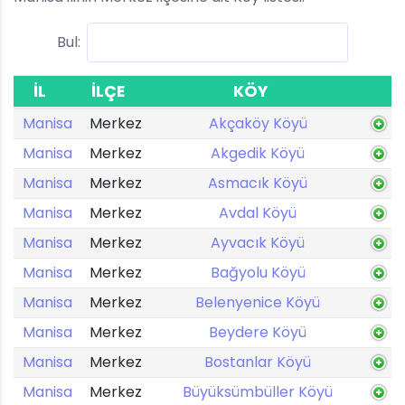
Bul:
İL
İLÇE
KÖY
Manisa
Merkez
Akçaköy Köyü
Manisa
Merkez
Akgedik Köyü
Manisa
Merkez
Asmacık Köyü
Manisa
Merkez
Avdal Köyü
Manisa
Merkez
Ayvacık Köyü
Manisa
Merkez
Bağyolu Köyü
Manisa
Merkez
Belenyenice Köyü
Manisa
Merkez
Beydere Köyü
Manisa
Merkez
Bostanlar Köyü
Manisa
Merkez
Büyüksümbüller Köyü