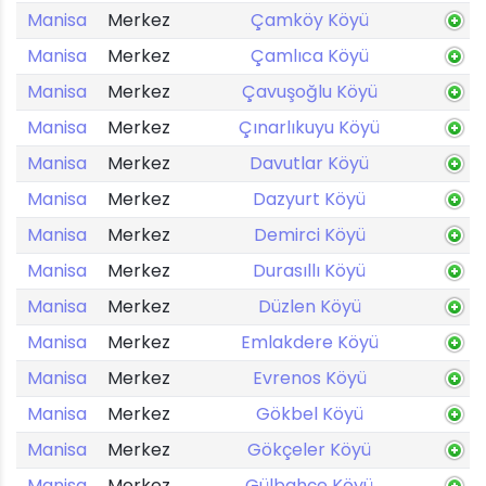
Manisa
Merkez
Çamköy Köyü
Manisa
Merkez
Çamlıca Köyü
Manisa
Merkez
Çavuşoğlu Köyü
Manisa
Merkez
Çınarlıkuyu Köyü
Manisa
Merkez
Davutlar Köyü
Manisa
Merkez
Dazyurt Köyü
Manisa
Merkez
Demirci Köyü
Manisa
Merkez
Durasıllı Köyü
Manisa
Merkez
Düzlen Köyü
Manisa
Merkez
Emlakdere Köyü
Manisa
Merkez
Evrenos Köyü
Manisa
Merkez
Gökbel Köyü
Manisa
Merkez
Gökçeler Köyü
Manisa
Merkez
Gülbahçe Köyü