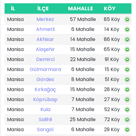
İL
İLÇE
MAHALLE
KÖY
Manisa
Merkez
57 Mahalle
85 Köy
Manisa
Ahmetli
6 Mahalle
14 Köy
Manisa
Akhisar
14 Mahalle
86 Köy
Manisa
Alaşehir
15 Mahalle
65 Köy
Manisa
Demirci
22 Mahalle
91 Köy
Manisa
Gölmarmara
6 Mahalle
15 Köy
Manisa
Gördes
8 Mahalle
51 Köy
Manisa
Kırkağaç
15 Mahalle
28 Köy
Manisa
Köprübaşı
7 Mahalle
27 Köy
Manisa
Kula
7 Mahalle
52 Köy
Manisa
Salihli
25 Mahalle
72 Köy
Manisa
Sarıgöl
6 Mahalle
29 Köy