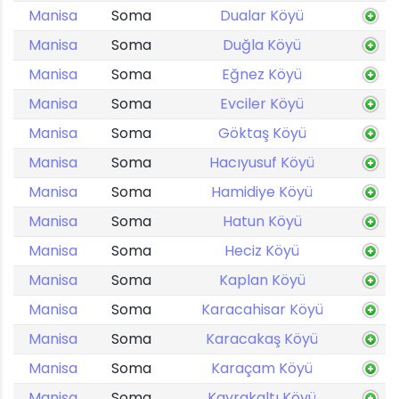
Manisa
Soma
Dualar Köyü
Manisa
Soma
Duğla Köyü
Manisa
Soma
Eğnez Köyü
Manisa
Soma
Evciler Köyü
Manisa
Soma
Göktaş Köyü
Manisa
Soma
Hacıyusuf Köyü
Manisa
Soma
Hamidiye Köyü
Manisa
Soma
Hatun Köyü
Manisa
Soma
Heciz Köyü
Manisa
Soma
Kaplan Köyü
Manisa
Soma
Karacahisar Köyü
Manisa
Soma
Karacakaş Köyü
Manisa
Soma
Karaçam Köyü
Manisa
Soma
Kayrakaltı Köyü