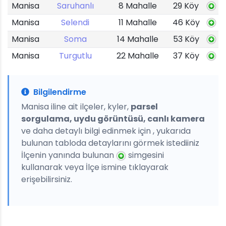
Manisa
Saruhanlı
8 Mahalle
29 Köy
Manisa
Selendi
11 Mahalle
46 Köy
Manisa
Soma
14 Mahalle
53 Köy
Manisa
Turgutlu
22 Mahalle
37 Köy
Bilgilendirme
Manisa iline ait ilçeler, kyler,
parsel
sorgulama, uydu görüntüsü, canlı kamera
ve daha detaylı bilgi edinmek için , yukarıda
bulunan tabloda detaylarını görmek istediiniz
İlçenin yanında bulunan
simgesini
kullanarak veya İlçe ismine tıklayarak
erişebilirsiniz.