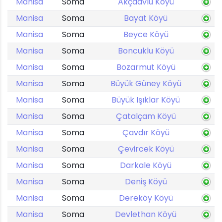
Manisa
Soma
Akçaavlu Köyü
Manisa
Soma
Bayat Köyü
Manisa
Soma
Beyce Köyü
Manisa
Soma
Boncuklu Köyü
Manisa
Soma
Bozarmut Köyü
Manisa
Soma
Büyük Güney Köyü
Manisa
Soma
Büyük Işıklar Köyü
Manisa
Soma
Çatalçam Köyü
Manisa
Soma
Çavdır Köyü
Manisa
Soma
Çevircek Köyü
Manisa
Soma
Darkale Köyü
Manisa
Soma
Deniş Köyü
Manisa
Soma
Dereköy Köyü
Manisa
Soma
Devlethan Köyü