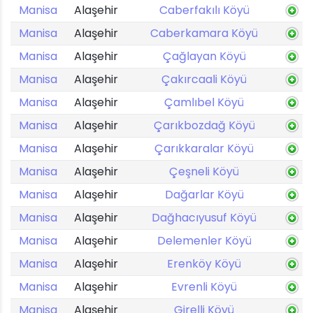
Manisa
Alaşehir
Caberfakılı Köyü
Manisa
Alaşehir
Caberkamara Köyü
Manisa
Alaşehir
Çağlayan Köyü
Manisa
Alaşehir
Çakırcaali Köyü
Manisa
Alaşehir
Çamlıbel Köyü
Manisa
Alaşehir
Çarıkbozdağ Köyü
Manisa
Alaşehir
Çarıkkaralar Köyü
Manisa
Alaşehir
Çeşneli Köyü
Manisa
Alaşehir
Dağarlar Köyü
Manisa
Alaşehir
Dağhacıyusuf Köyü
Manisa
Alaşehir
Delemenler Köyü
Manisa
Alaşehir
Erenköy Köyü
Manisa
Alaşehir
Evrenli Köyü
Manisa
Alaşehir
Girelli Köyü