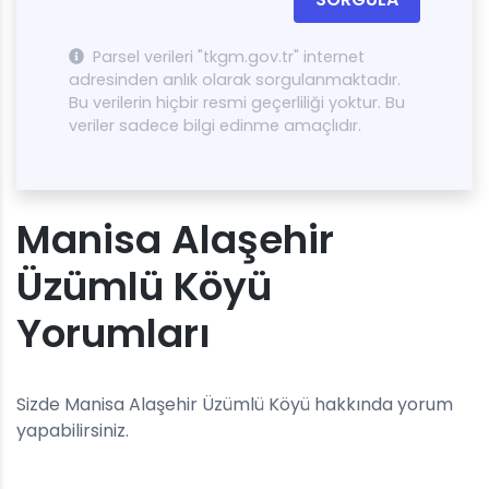
Parsel verileri "tkgm.gov.tr" internet
adresinden anlık olarak sorgulanmaktadır.
Bu verilerin hiçbir resmi geçerliliği yoktur. Bu
veriler sadece bilgi edinme amaçlıdır.
Manisa Alaşehir
Üzümlü Köyü
Yorumları
Sizde Manisa Alaşehir Üzümlü Köyü hakkında yorum
yapabilirsiniz.