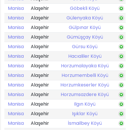
Manisa
Alaşehir
Göbekli Köyü
Manisa
Alaşehir
Gülenyaka Köyü
Manisa
Alaşehir
Gülpınar Köyü
Manisa
Alaşehir
Gümüşçay Köyü
Manisa
Alaşehir
Gürsu Köyü
Manisa
Alaşehir
Hacıaliler Köyü
Manisa
Alaşehir
Horzumalayaka Köyü
Manisa
Alaşehir
Horzumembelli Köyü
Manisa
Alaşehir
Horzumkeserler Köyü
Manisa
Alaşehir
Horzumsazdere Köyü
Manisa
Alaşehir
Ilgın Köyü
Manisa
Alaşehir
Işıklar Köyü
Manisa
Alaşehir
İsmailbey Köyü