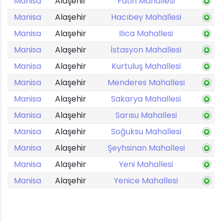
Manisa
Alaşehir
Fatih Mahallesi
Manisa
Alaşehir
Hacıbey Mahallesi
Manisa
Alaşehir
Ilıca Mahallesi
Manisa
Alaşehir
İstasyon Mahallesi
Manisa
Alaşehir
Kurtuluş Mahallesi
Manisa
Alaşehir
Menderes Mahallesi
Manisa
Alaşehir
Sakarya Mahallesi
Manisa
Alaşehir
Sarısu Mahallesi
Manisa
Alaşehir
Soğuksu Mahallesi
Manisa
Alaşehir
Şeyhsinan Mahallesi
Manisa
Alaşehir
Yeni Mahallesi
Manisa
Alaşehir
Yenice Mahallesi