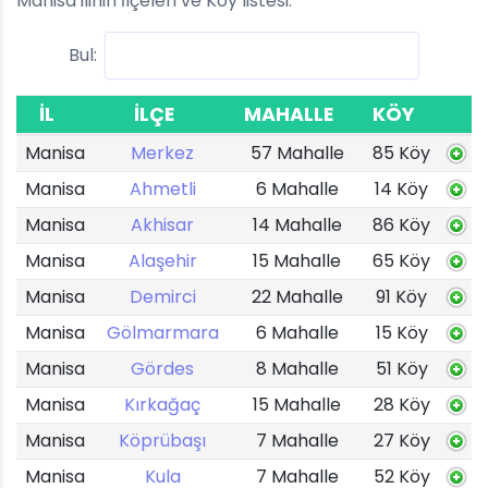
Manisa ilinin İlçeleri ve Köy listesi.
Bul:
İL
İLÇE
MAHALLE
KÖY
Manisa
Merkez
57 Mahalle
85 Köy
Manisa
Ahmetli
6 Mahalle
14 Köy
Manisa
Akhisar
14 Mahalle
86 Köy
Manisa
Alaşehir
15 Mahalle
65 Köy
Manisa
Demirci
22 Mahalle
91 Köy
Manisa
Gölmarmara
6 Mahalle
15 Köy
Manisa
Gördes
8 Mahalle
51 Köy
Manisa
Kırkağaç
15 Mahalle
28 Köy
Manisa
Köprübaşı
7 Mahalle
27 Köy
Manisa
Kula
7 Mahalle
52 Köy