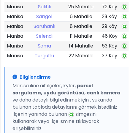
Manisa
Salihli
25 Mahalle
72 Köy
Manisa
Sarıgöl
6 Mahalle
29 Köy
Manisa
Saruhanlı
8 Mahalle
29 Köy
Manisa
Selendi
11 Mahalle
46 Köy
Manisa
Soma
14 Mahalle
53 Köy
Manisa
Turgutlu
22 Mahalle
37 Köy
Bilgilendirme
Manisa iline ait ilçeler, kyler,
parsel
sorgulama, uydu görüntüsü, canlı kamera
ve daha detaylı bilgi edinmek için , yukarıda
bulunan tabloda detaylarını görmek istediiniz
İlçenin yanında bulunan
simgesini
kullanarak veya İlçe ismine tıklayarak
erişebilirsiniz.