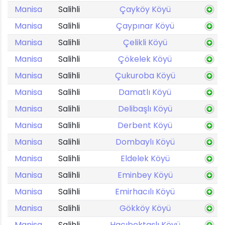
Manisa
Salihli
Çayköy Köyü
Manisa
Salihli
Çaypınar Köyü
Manisa
Salihli
Çelikli Köyü
Manisa
Salihli
Çökelek Köyü
Manisa
Salihli
Çukuroba Köyü
Manisa
Salihli
Damatlı Köyü
Manisa
Salihli
Delibaşlı Köyü
Manisa
Salihli
Derbent Köyü
Manisa
Salihli
Dombaylı Köyü
Manisa
Salihli
Eldelek Köyü
Manisa
Salihli
Eminbey Köyü
Manisa
Salihli
Emirhacılı Köyü
Manisa
Salihli
Gökköy Köyü
Manisa
Salihli
Hacıbektaşlı Köyü