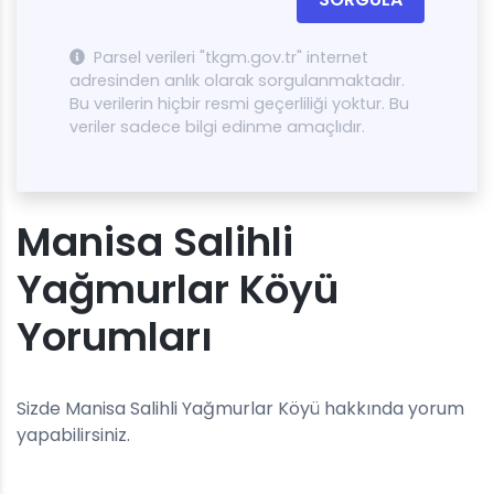
Parsel verileri "tkgm.gov.tr" internet
adresinden anlık olarak sorgulanmaktadır.
Bu verilerin hiçbir resmi geçerliliği yoktur. Bu
veriler sadece bilgi edinme amaçlıdır.
Manisa Salihli
Yağmurlar Köyü
Yorumları
Sizde Manisa Salihli Yağmurlar Köyü hakkında yorum
yapabilirsiniz.