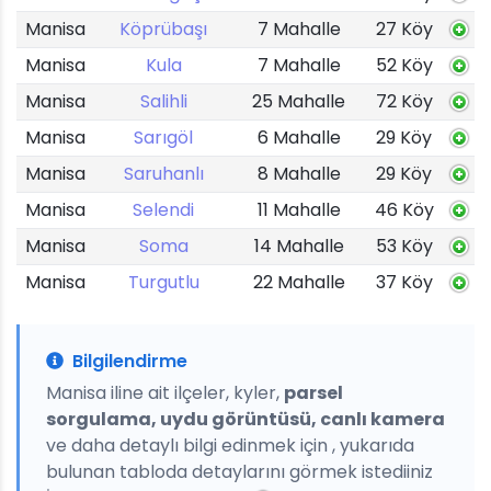
Manisa
Köprübaşı
7 Mahalle
27 Köy
Manisa
Kula
7 Mahalle
52 Köy
Manisa
Salihli
25 Mahalle
72 Köy
Manisa
Sarıgöl
6 Mahalle
29 Köy
Manisa
Saruhanlı
8 Mahalle
29 Köy
Manisa
Selendi
11 Mahalle
46 Köy
Manisa
Soma
14 Mahalle
53 Köy
Manisa
Turgutlu
22 Mahalle
37 Köy
Bilgilendirme
Manisa iline ait ilçeler, kyler,
parsel
sorgulama, uydu görüntüsü, canlı kamera
ve daha detaylı bilgi edinmek için , yukarıda
bulunan tabloda detaylarını görmek istediiniz