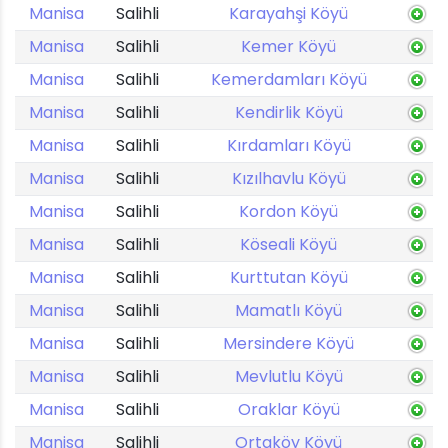
Manisa
Salihli
Karayahşi Köyü
Manisa
Salihli
Kemer Köyü
Manisa
Salihli
Kemerdamları Köyü
Manisa
Salihli
Kendirlik Köyü
Manisa
Salihli
Kırdamları Köyü
Manisa
Salihli
Kızılhavlu Köyü
Manisa
Salihli
Kordon Köyü
Manisa
Salihli
Köseali Köyü
Manisa
Salihli
Kurttutan Köyü
Manisa
Salihli
Mamatlı Köyü
Manisa
Salihli
Mersindere Köyü
Manisa
Salihli
Mevlutlu Köyü
Manisa
Salihli
Oraklar Köyü
Manisa
Salihli
Ortaköy Köyü