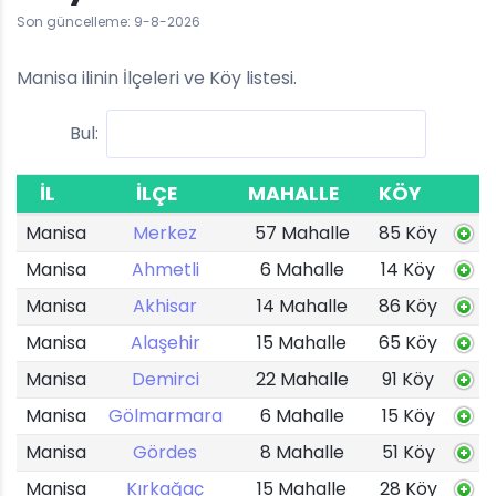
Son güncelleme: 9-8-2026
Manisa ilinin İlçeleri ve Köy listesi.
Bul:
İL
İLÇE
MAHALLE
KÖY
Manisa
Merkez
57 Mahalle
85 Köy
Manisa
Ahmetli
6 Mahalle
14 Köy
Manisa
Akhisar
14 Mahalle
86 Köy
Manisa
Alaşehir
15 Mahalle
65 Köy
Manisa
Demirci
22 Mahalle
91 Köy
Manisa
Gölmarmara
6 Mahalle
15 Köy
Manisa
Gördes
8 Mahalle
51 Köy
Manisa
Kırkağaç
15 Mahalle
28 Köy