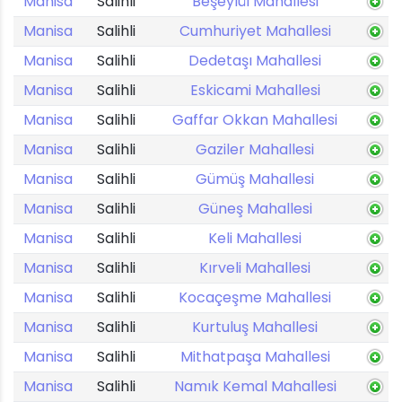
Manisa
Salihli
Beşeylül Mahallesi
Manisa
Salihli
Cumhuriyet Mahallesi
Manisa
Salihli
Dedetaşı Mahallesi
Manisa
Salihli
Eskicami Mahallesi
Manisa
Salihli
Gaffar Okkan Mahallesi
Manisa
Salihli
Gaziler Mahallesi
Manisa
Salihli
Gümüş Mahallesi
Manisa
Salihli
Güneş Mahallesi
Manisa
Salihli
Keli Mahallesi
Manisa
Salihli
Kırveli Mahallesi
Manisa
Salihli
Kocaçeşme Mahallesi
Manisa
Salihli
Kurtuluş Mahallesi
Manisa
Salihli
Mithatpaşa Mahallesi
Manisa
Salihli
Namık Kemal Mahallesi