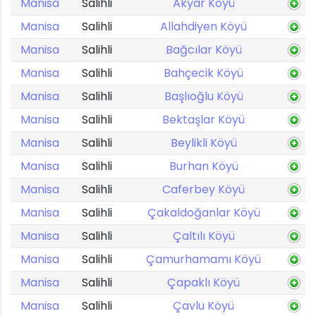
Manisa
Salihli
Akyar Köyü
Manisa
Salihli
Allahdiyen Köyü
Manisa
Salihli
Bağcılar Köyü
Manisa
Salihli
Bahçecik Köyü
Manisa
Salihli
Başlıoğlu Köyü
Manisa
Salihli
Bektaşlar Köyü
Manisa
Salihli
Beylikli Köyü
Manisa
Salihli
Burhan Köyü
Manisa
Salihli
Caferbey Köyü
Manisa
Salihli
Çakaldoğanlar Köyü
Manisa
Salihli
Çaltılı Köyü
Manisa
Salihli
Çamurhamamı Köyü
Manisa
Salihli
Çapaklı Köyü
Manisa
Salihli
Çavlu Köyü