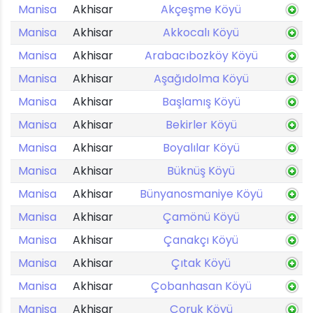
Manisa
Akhisar
Akçeşme Köyü
Manisa
Akhisar
Akkocalı Köyü
Manisa
Akhisar
Arabacıbozköy Köyü
Manisa
Akhisar
Aşağıdolma Köyü
Manisa
Akhisar
Başlamış Köyü
Manisa
Akhisar
Bekirler Köyü
Manisa
Akhisar
Boyalılar Köyü
Manisa
Akhisar
Büknüş Köyü
Manisa
Akhisar
Bünyanosmaniye Köyü
Manisa
Akhisar
Çamönü Köyü
Manisa
Akhisar
Çanakçı Köyü
Manisa
Akhisar
Çıtak Köyü
Manisa
Akhisar
Çobanhasan Köyü
Manisa
Akhisar
Çoruk Köyü