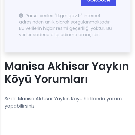
Parsel verileri "tkgm.gov.tr" internet
adresinden anlık olarak sorgulanmaktadır.
Bu verilerin hiçbir resmi geçerliliği yoktur. Bu
veriler sadece bilgi edinme amaçlıdır.
Manisa Akhisar Yaykın
Köyü Yorumları
Sizde Manisa Akhisar Yaykın Köyü hakkında yorum
yapabilirsiniz.