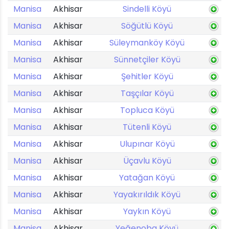
Manisa
Akhisar
Sindelli Köyü
Manisa
Akhisar
Söğütlü Köyü
Manisa
Akhisar
Süleymanköy Köyü
Manisa
Akhisar
Sünnetçiler Köyü
Manisa
Akhisar
Şehitler Köyü
Manisa
Akhisar
Taşçılar Köyü
Manisa
Akhisar
Topluca Köyü
Manisa
Akhisar
Tütenli Köyü
Manisa
Akhisar
Ulupınar Köyü
Manisa
Akhisar
Üçavlu Köyü
Manisa
Akhisar
Yatağan Köyü
Manisa
Akhisar
Yayakırıldık Köyü
Manisa
Akhisar
Yaykın Köyü
Manisa
Akhisar
Yeğenoba Köyü