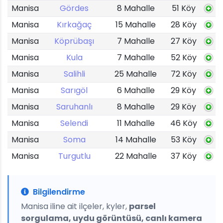
Manisa
Gördes
8 Mahalle
51 Köy
Manisa
Kırkağaç
15 Mahalle
28 Köy
Manisa
Köprübaşı
7 Mahalle
27 Köy
Manisa
Kula
7 Mahalle
52 Köy
Manisa
Salihli
25 Mahalle
72 Köy
Manisa
Sarıgöl
6 Mahalle
29 Köy
Manisa
Saruhanlı
8 Mahalle
29 Köy
Manisa
Selendi
11 Mahalle
46 Köy
Manisa
Soma
14 Mahalle
53 Köy
Manisa
Turgutlu
22 Mahalle
37 Köy
Bilgilendirme
Manisa iline ait ilçeler, kyler,
parsel
sorgulama, uydu görüntüsü, canlı kamera