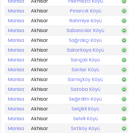
Manisa
Akhisar
Pekmezci Köyü
Manisa
Akhisar
Pınarcık Köyü
Manisa
Akhisar
Rahmiye Köyü
Manisa
Akhisar
Sabancılar Köyü
Manisa
Akhisar
Sağrakçı Köyü
Manisa
Akhisar
Sakarkaya Köyü
Manisa
Akhisar
Sarıçalı Köyü
Manisa
Akhisar
Sarılar Köyü
Manisa
Akhisar
Sarnıçköy Köyü
Manisa
Akhisar
Sazoba Köyü
Manisa
Akhisar
Seğirdim Köyü
Manisa
Akhisar
Selçikli Köyü
Manisa
Akhisar
Selvili Köyü
Manisa
Akhisar
Sırtköy Köyü