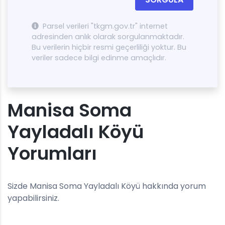
Parsel verileri "tkgm.gov.tr" internet
adresinden anlık olarak sorgulanmaktadır.
Bu verilerin hiçbir resmi geçerliliği yoktur. Bu
veriler sadece bilgi edinme amaçlıdır.
Manisa Soma
Yayladalı Köyü
Yorumları
Sizde Manisa Soma Yayladalı Köyü hakkında yorum
yapabilirsiniz.