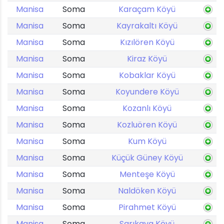
Manisa
Soma
Karaçam Köyü
Manisa
Soma
Kayrakaltı Köyü
Manisa
Soma
Kızılören Köyü
Manisa
Soma
Kiraz Köyü
Manisa
Soma
Kobaklar Köyü
Manisa
Soma
Koyundere Köyü
Manisa
Soma
Kozanlı Köyü
Manisa
Soma
Kozluören Köyü
Manisa
Soma
Kum Köyü
Manisa
Soma
Küçük Güney Köyü
Manisa
Soma
Menteşe Köyü
Manisa
Soma
Naldöken Köyü
Manisa
Soma
Pirahmet Köyü
Manisa
Soma
Sarıkaya Köyü