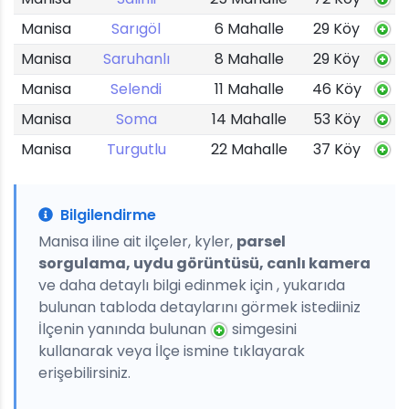
Manisa
Sarıgöl
6 Mahalle
29 Köy
Manisa
Saruhanlı
8 Mahalle
29 Köy
Manisa
Selendi
11 Mahalle
46 Köy
Manisa
Soma
14 Mahalle
53 Köy
Manisa
Turgutlu
22 Mahalle
37 Köy
Bilgilendirme
Manisa iline ait ilçeler, kyler,
parsel
sorgulama, uydu görüntüsü, canlı kamera
ve daha detaylı bilgi edinmek için , yukarıda
bulunan tabloda detaylarını görmek istediiniz
İlçenin yanında bulunan
simgesini
kullanarak veya İlçe ismine tıklayarak
erişebilirsiniz.