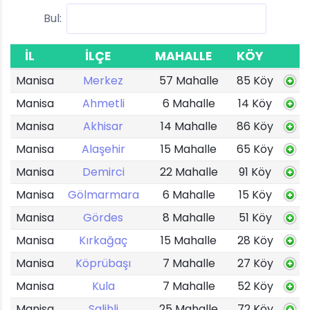
Bul:
İL
İLÇE
MAHALLE
KÖY
Manisa
Merkez
57 Mahalle
85 Köy
Manisa
Ahmetli
6 Mahalle
14 Köy
Manisa
Akhisar
14 Mahalle
86 Köy
Manisa
Alaşehir
15 Mahalle
65 Köy
Manisa
Demirci
22 Mahalle
91 Köy
Manisa
Gölmarmara
6 Mahalle
15 Köy
Manisa
Gördes
8 Mahalle
51 Köy
Manisa
Kırkağaç
15 Mahalle
28 Köy
Manisa
Köprübaşı
7 Mahalle
27 Köy
Manisa
Kula
7 Mahalle
52 Köy
Manisa
Salihli
25 Mahalle
72 Köy