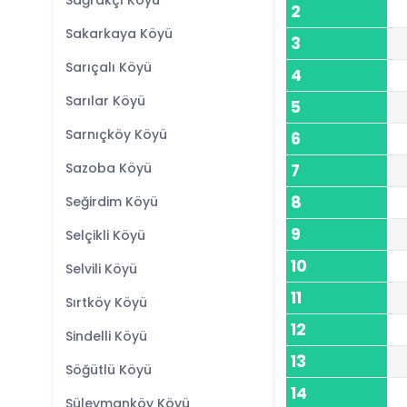
Sağrakçı Köyü
2
Sakarkaya Köyü
3
Sarıçalı Köyü
4
Sarılar Köyü
5
Sarnıçköy Köyü
6
Sazoba Köyü
7
8
Seğirdim Köyü
9
Selçikli Köyü
10
Selvili Köyü
11
Sırtköy Köyü
12
Sindelli Köyü
13
Söğütlü Köyü
14
Süleymanköy Köyü