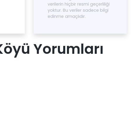
verilerin hiçbir resmi geçerliliği
yoktur. Bu veriler sadece bilgi
edinme amaçlıdır.
Köyü Yorumları