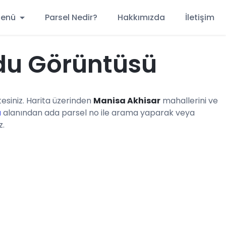
 Menü
Parsel Nedir?
Hakkımızda
İletişim
du Görüntüsü
siniz. Harita üzerinden
Manisa Akhisar
mahallerini ve
a
alanından ada parsel no ile arama yaparak veya
z.