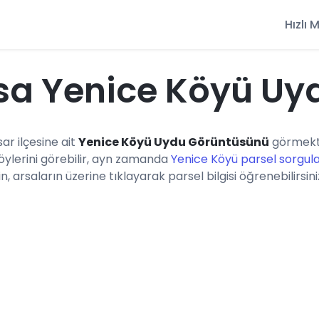
Hızlı
sa Yenice Köyü Uy
sar ilçesine ait
Yenice Köyü Uydu Görüntüsünü
görmekte
öylerini görebilir, ayn zamanda
Yenice Köyü parsel sorgul
n, arsaların üzerine tıklayarak parsel bilgisi öğrenebilirsini