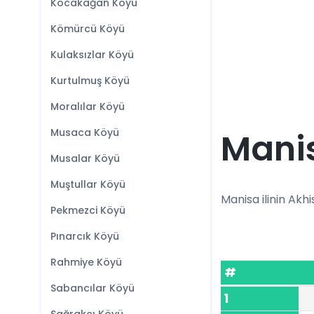
Kocakağan Köyü
Kömürcü Köyü
Kulaksızlar Köyü
Kurtulmuş Köyü
Moralılar Köyü
Musaca Köyü
Manis
Musalar Köyü
Muştullar Köyü
Manisa ilinin Akhis
Pekmezci Köyü
Pınarcık Köyü
Rahmiye Köyü
#
Sabancılar Köyü
1