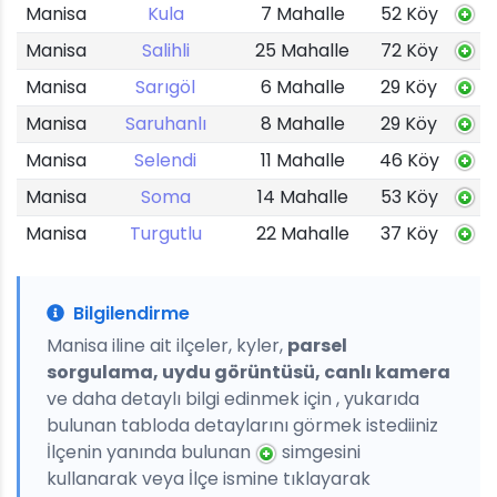
Manisa
Kula
7 Mahalle
52 Köy
Manisa
Salihli
25 Mahalle
72 Köy
Manisa
Sarıgöl
6 Mahalle
29 Köy
Manisa
Saruhanlı
8 Mahalle
29 Köy
Manisa
Selendi
11 Mahalle
46 Köy
Manisa
Soma
14 Mahalle
53 Köy
Manisa
Turgutlu
22 Mahalle
37 Köy
Bilgilendirme
Manisa iline ait ilçeler, kyler,
parsel
sorgulama, uydu görüntüsü, canlı kamera
ve daha detaylı bilgi edinmek için , yukarıda
bulunan tabloda detaylarını görmek istediiniz
İlçenin yanında bulunan
simgesini
kullanarak veya İlçe ismine tıklayarak