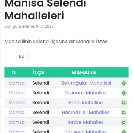
Manisa Selendi
Mahalleleri
Son güncelleme: 9-8-2026
Manisa ilinin Selendi ilçesine ait Mahalle listesi.
Bul:
İL
İLÇE
MAHALLE
Manisa
Selendi
Bekirağalar Mahallesi
Manisa
Selendi
Eskicami Mahallesi
Manisa
Selendi
Fatih Mahallesi
Manisa
Selendi
Hacıhaliller Mahallesi
Manisa
Selendi
İnnice Mahallesi
Manisa
Selendi
Karşıova Mahallesi