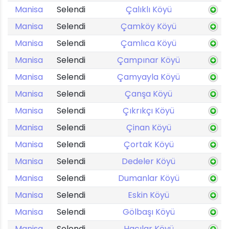
Manisa
Selendi
Çalıklı Köyü
Manisa
Selendi
Çamköy Köyü
Manisa
Selendi
Çamlıca Köyü
Manisa
Selendi
Çampınar Köyü
Manisa
Selendi
Çamyayla Köyü
Manisa
Selendi
Çanşa Köyü
Manisa
Selendi
Çıkrıkçı Köyü
Manisa
Selendi
Çinan Köyü
Manisa
Selendi
Çortak Köyü
Manisa
Selendi
Dedeler Köyü
Manisa
Selendi
Dumanlar Köyü
Manisa
Selendi
Eskin Köyü
Manisa
Selendi
Gölbaşı Köyü
Manisa
Selendi
Hacılar Köyü