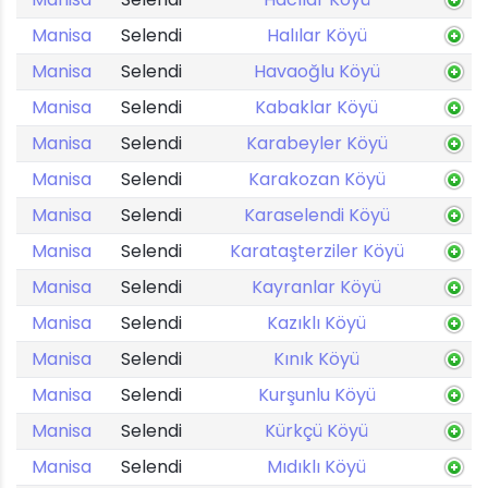
Manisa
Selendi
Halılar Köyü
Manisa
Selendi
Havaoğlu Köyü
Manisa
Selendi
Kabaklar Köyü
Manisa
Selendi
Karabeyler Köyü
Manisa
Selendi
Karakozan Köyü
Manisa
Selendi
Karaselendi Köyü
Manisa
Selendi
Karataşterziler Köyü
Manisa
Selendi
Kayranlar Köyü
Manisa
Selendi
Kazıklı Köyü
Manisa
Selendi
Kınık Köyü
Manisa
Selendi
Kurşunlu Köyü
Manisa
Selendi
Kürkçü Köyü
Manisa
Selendi
Mıdıklı Köyü