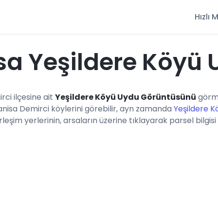
Hızlı
a Yeşildere Köyü
rci ilçesine ait
Yeşildere Köyü Uydu Görüntüsünü
görme
anisa Demirci köylerini görebilir, ayn zamanda
Yeşildere K
eşim yerlerinin, arsaların üzerine tıklayarak parsel bilgisi 