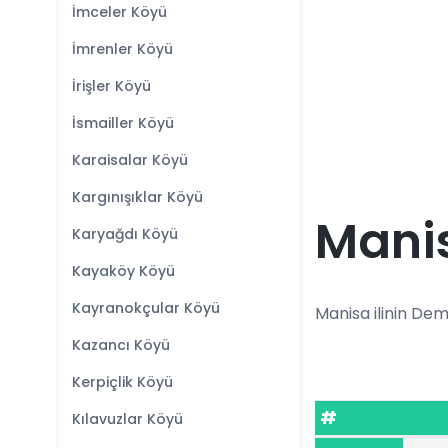
İmceler Köyü
İmrenler Köyü
İrişler Köyü
İsmailler Köyü
Karaisalar Köyü
Kargınışıklar Köyü
Manis
Karyağdı Köyü
Kayaköy Köyü
Kayranokçular Köyü
Manisa ilinin Demi
Kazancı Köyü
Kerpiçlik Köyü
#
Kılavuzlar Köyü