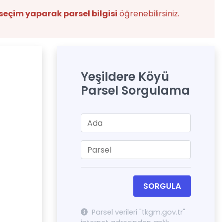
seçim yaparak parsel bilgisi
öğrenebilirsiniz.
Yeşildere Köyü
Parsel Sorgulama
SORGULA
Parsel verileri "tkgm.gov.tr"