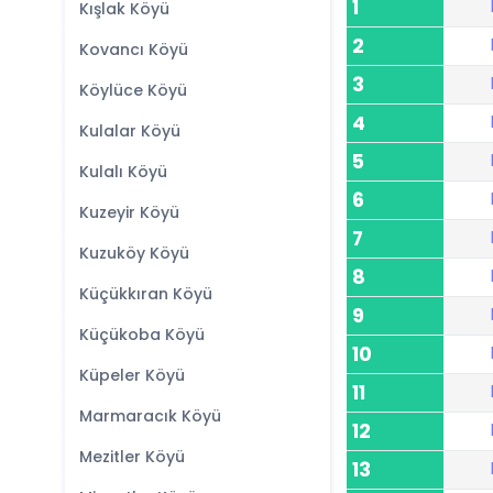
1
Kışlak Köyü
2
Kovancı Köyü
3
Köylüce Köyü
4
Kulalar Köyü
5
Kulalı Köyü
6
Kuzeyir Köyü
7
Kuzuköy Köyü
8
Küçükkıran Köyü
9
Küçükoba Köyü
10
Küpeler Köyü
11
Marmaracık Köyü
12
Mezitler Köyü
13