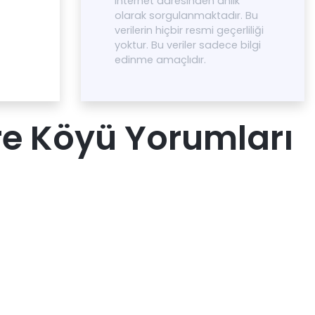
internet adresinden anlık
olarak sorgulanmaktadır. Bu
verilerin hiçbir resmi geçerliliği
yoktur. Bu veriler sadece bilgi
edinme amaçlıdır.
re Köyü Yorumları