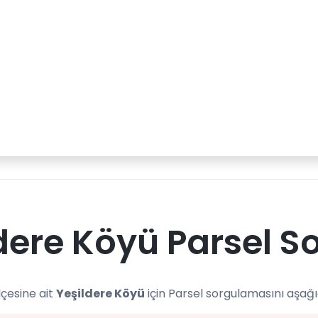
dere Köyü Parsel S
lçesine ait
Yeşildere Köyü
için Parsel sorgulamasını aşağı