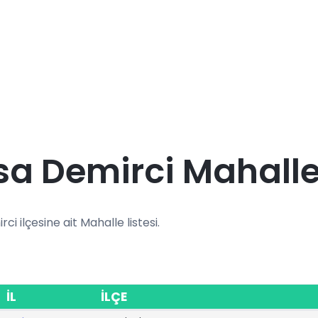
a Demirci Mahalle
rci ilçesine ait Mahalle listesi.
İL
İLÇE