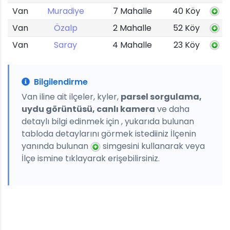
Van
Muradiye
7 Mahalle
40 Köy
Van
Özalp
2 Mahalle
52 Köy
Van
Saray
4 Mahalle
23 Köy
Bilgilendirme
Van iline ait ilçeler, kyler,
parsel sorgulama,
uydu görüntüsü, canlı kamera
ve daha
detaylı bilgi edinmek için , yukarıda bulunan
tabloda detaylarını görmek istediiniz İlçenin
yanında bulunan
simgesini kullanarak veya
İlçe ismine tıklayarak erişebilirsiniz.