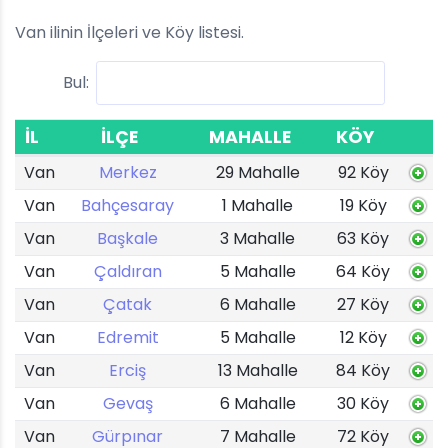
Van ilinin İlçeleri ve Köy listesi.
Bul:
İL
İLÇE
MAHALLE
KÖY
Van
Merkez
29 Mahalle
92 Köy
Van
Bahçesaray
1 Mahalle
19 Köy
Van
Başkale
3 Mahalle
63 Köy
Van
Çaldıran
5 Mahalle
64 Köy
Van
Çatak
6 Mahalle
27 Köy
Van
Edremit
5 Mahalle
12 Köy
Van
Erciş
13 Mahalle
84 Köy
Van
Gevaş
6 Mahalle
30 Köy
Van
Gürpınar
7 Mahalle
72 Köy