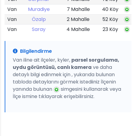
Van
Muradiye
7 Mahalle
40 Köy
Van
Özalp
2 Mahalle
52 Köy
Van
Saray
4 Mahalle
23 Köy
Bilgilendirme
Van iline ait ilçeler, kyler,
parsel sorgulama,
uydu görüntüsü, canlı kamera
ve daha
detaylı bilgi edinmek için , yukarıda bulunan
tabloda detaylarını görmek istediiniz İlçenin
yanında bulunan
simgesini kullanarak veya
İlçe ismine tıklayarak erişebilirsiniz.