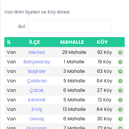
Van ilinin İlçeleri ve Köy listesi.
Bul:
İL
İLÇE
MAHALLE
KÖY
Van
Merkez
29 Mahalle
92 Köy
Van
Bahçesaray
1 Mahalle
19 Köy
Van
Başkale
3 Mahalle
63 Köy
Van
Çaldıran
5 Mahalle
64 Köy
Van
Çatak
6 Mahalle
27 Köy
Van
Edremit
5 Mahalle
12 Köy
Van
Erciş
13 Mahalle
84 Köy
Van
Gevaş
6 Mahalle
30 Köy
Van
Gürpınar
7 Mahalle
72 Köy