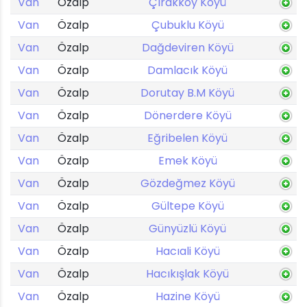
Van
Özalp
Çırakköy Köyü
Van
Özalp
Çubuklu Köyü
Van
Özalp
Dağdeviren Köyü
Van
Özalp
Damlacık Köyü
Van
Özalp
Dorutay B.M Köyü
Van
Özalp
Dönerdere Köyü
Van
Özalp
Eğribelen Köyü
Van
Özalp
Emek Köyü
Van
Özalp
Gözdeğmez Köyü
Van
Özalp
Gültepe Köyü
Van
Özalp
Günyüzlü Köyü
Van
Özalp
Hacıali Köyü
Van
Özalp
Hacıkışlak Köyü
Van
Özalp
Hazine Köyü