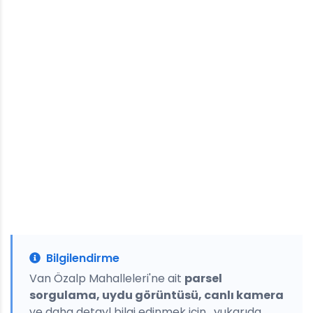
Bilgilendirme
Van Özalp Mahalleleri'ne ait
parsel
sorgulama, uydu görüntüsü, canlı kamera
ve daha detayl bilgi edinmek için , yukarıda