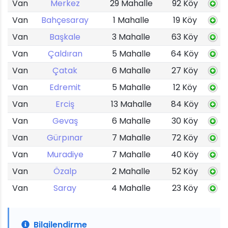
Van
Merkez
29 Mahalle
92 Köy
Van
Bahçesaray
1 Mahalle
19 Köy
Van
Başkale
3 Mahalle
63 Köy
Van
Çaldıran
5 Mahalle
64 Köy
Van
Çatak
6 Mahalle
27 Köy
Van
Edremit
5 Mahalle
12 Köy
Van
Erciş
13 Mahalle
84 Köy
Van
Gevaş
6 Mahalle
30 Köy
Van
Gürpınar
7 Mahalle
72 Köy
Van
Muradiye
7 Mahalle
40 Köy
Van
Özalp
2 Mahalle
52 Köy
Van
Saray
4 Mahalle
23 Köy
Bilgilendirme