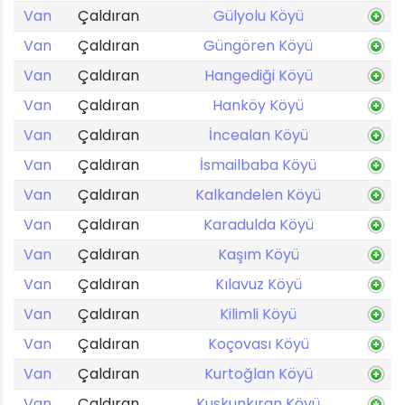
Van
Çaldıran
Gülyolu Köyü
Van
Çaldıran
Güngören Köyü
Van
Çaldıran
Hangediği Köyü
Van
Çaldıran
Hanköy Köyü
Van
Çaldıran
İncealan Köyü
Van
Çaldıran
İsmailbaba Köyü
Van
Çaldıran
Kalkandelen Köyü
Van
Çaldıran
Karadulda Köyü
Van
Çaldıran
Kaşım Köyü
Van
Çaldıran
Kılavuz Köyü
Van
Çaldıran
Kilimli Köyü
Van
Çaldıran
Koçovası Köyü
Van
Çaldıran
Kurtoğlan Köyü
Van
Çaldıran
Kuskunkıran Köyü