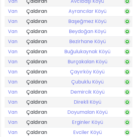
Van
Çaldıran
Avcıbaşı Köyü
Van
Çaldıran
Ayrancılar Köyü
Van
Çaldıran
Başeğmez Köyü
Van
Çaldıran
Beydoğan Köyü
Van
Çaldıran
Bezirhane Köyü
Van
Çaldıran
Buğulukaynak Köyü
Van
Çaldıran
Burçakalan Köyü
Van
Çaldıran
Çayırköy Köyü
Van
Çaldıran
Çubuklu Köyü
Van
Çaldıran
Demircik Köyü
Van
Çaldıran
Direkli Köyü
Van
Çaldıran
Doyumalan Köyü
Van
Çaldıran
Erginler Köyü
Van
Çaldıran
Evciler Köyü