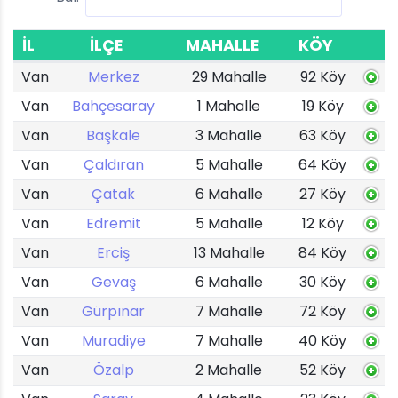
İL
İLÇE
MAHALLE
KÖY
Van
Merkez
29 Mahalle
92 Köy
Van
Bahçesaray
1 Mahalle
19 Köy
Van
Başkale
3 Mahalle
63 Köy
Van
Çaldıran
5 Mahalle
64 Köy
Van
Çatak
6 Mahalle
27 Köy
Van
Edremit
5 Mahalle
12 Köy
Van
Erciş
13 Mahalle
84 Köy
Van
Gevaş
6 Mahalle
30 Köy
Van
Gürpınar
7 Mahalle
72 Köy
Van
Muradiye
7 Mahalle
40 Köy
Van
Özalp
2 Mahalle
52 Köy