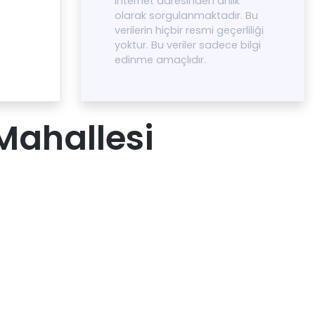
internet adresinden anlık
olarak sorgulanmaktadır. Bu
verilerin hiçbir resmi geçerliliği
yoktur. Bu veriler sadece bilgi
edinme amaçlıdır.
Mahallesi