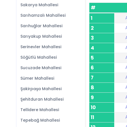
Sakarya Mahallesi
#
Sarıhamzalı Mahallesi
1
Sarıhuğlar Mahallesi
2
Sarıyakup Mahallesi
3
Serinevler Mahallesi
4
Söğütlü Mahallesi
5
6
Sucuzade Mahallesi
7
Sümer Mahallesi
8
Şakirpaşa Mahallesi
9
Şehitduran Mahallesi
10
Tellidere Mahallesi
11
Tepebağ Mahallesi