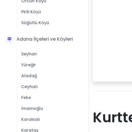
Örcün Köyü
Pirili Köyü
Söğütlü Köyü
Adana İlçeleri ve Köyleri
Seyhan
Yüreğir
Aladağ
Ceyhan
Feke
İmamoğlu
Kurtt
Karaisalı
Karataş