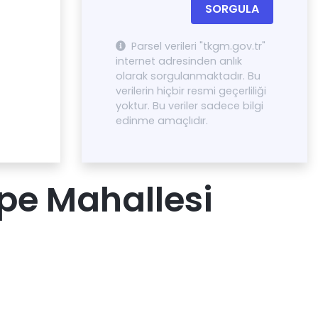
SORGULA
Parsel verileri "tkgm.gov.tr"
internet adresinden anlık
olarak sorgulanmaktadır. Bu
verilerin hiçbir resmi geçerliliği
yoktur. Bu veriler sadece bilgi
edinme amaçlıdır.
pe Mahallesi