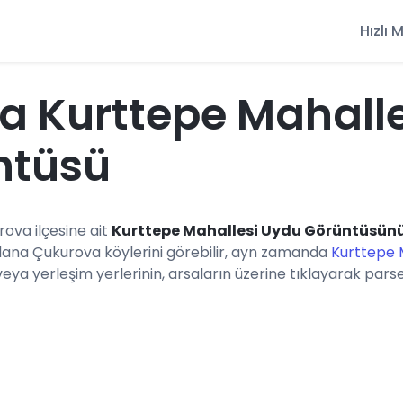
Hızlı
 Kurttepe Mahall
ntüsü
rova ilçesine ait
Kurttepe Mahallesi Uydu Görüntüsün
dana Çukurova köylerini görebilir, ayn zamanda
Kurttepe M
a yerleşim yerlerinin, arsaların üzerine tıklayarak parsel b