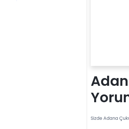
Adan
Yoru
Sizde Adana Çuku