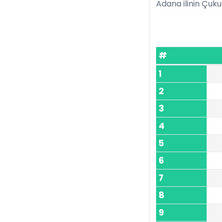
Adana ilinin Çukur
#
1
2
3
4
5
6
7
8
9