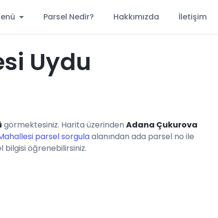
 Menü
Parsel Nedir?
Hakkımızda
İletişim
esi Uydu
ü
görmektesiniz. Harita üzerinden
Adana Çukurova
ahallesi parsel sorgula
alanından ada parsel no ile
ilgisi öğrenebilirsiniz.