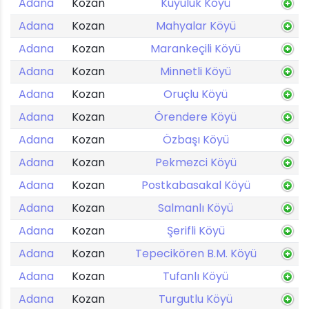
Adana
Kozan
Kuyuluk Köyü
Adana
Kozan
Mahyalar Köyü
Adana
Kozan
Marankeçili Köyü
Adana
Kozan
Minnetli Köyü
Adana
Kozan
Oruçlu Köyü
Adana
Kozan
Örendere Köyü
Adana
Kozan
Özbaşı Köyü
Adana
Kozan
Pekmezci Köyü
Adana
Kozan
Postkabasakal Köyü
Adana
Kozan
Salmanlı Köyü
Adana
Kozan
Şerifli Köyü
Adana
Kozan
Tepecikören B.M. Köyü
Adana
Kozan
Tufanlı Köyü
Adana
Kozan
Turgutlu Köyü