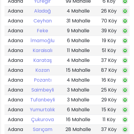
Adana
Yüreğir
99 Mahalle
6 Köy
Adana
Aladağ
4 Mahalle
26 Köy
Adana
Ceyhan
31 Mahalle
70 Köy
Adana
Feke
9 Mahalle
39 Köy
Adana
İmamoğlu
6 Mahalle
19 Köy
Adana
Karaisalı
11 Mahalle
51 Köy
Adana
Karataş
4 Mahalle
37 Köy
Adana
Kozan
15 Mahalle
87 Köy
Adana
Pozantı
4 Mahalle
16 Köy
Adana
Saimbeyli
3 Mahalle
25 Köy
Adana
Tufanbeyli
3 Mahalle
29 Köy
Adana
Yumurtalık
6 Mahalle
15 Köy
Adana
Çukurova
16 Mahalle
11 Köy
Adana
Sarıçam
28 Mahalle
37 Köy