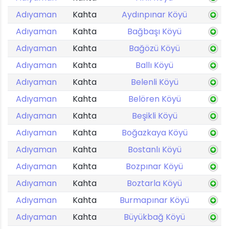
Adıyaman
Kahta
Aydınpınar Köyü
Adıyaman
Kahta
Bağbaşı Köyü
Adıyaman
Kahta
Bağözü Köyü
Adıyaman
Kahta
Ballı Köyü
Adıyaman
Kahta
Belenli Köyü
Adıyaman
Kahta
Belören Köyü
Adıyaman
Kahta
Beşikli Köyü
Adıyaman
Kahta
Boğazkaya Köyü
Adıyaman
Kahta
Bostanlı Köyü
Adıyaman
Kahta
Bozpınar Köyü
Adıyaman
Kahta
Boztarla Köyü
Adıyaman
Kahta
Burmapınar Köyü
Adıyaman
Kahta
Büyükbağ Köyü