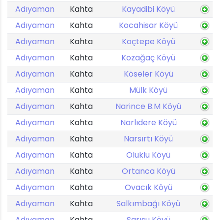
Adıyaman
Kahta
Kayadibi Köyü
Adıyaman
Kahta
Kocahisar Köyü
Adıyaman
Kahta
Koçtepe Köyü
Adıyaman
Kahta
Kozağaç Köyü
Adıyaman
Kahta
Köseler Köyü
Adıyaman
Kahta
Mülk Köyü
Adıyaman
Kahta
Narince B.M Köyü
Adıyaman
Kahta
Narlıdere Köyü
Adıyaman
Kahta
Narsırtı Köyü
Adıyaman
Kahta
Oluklu Köyü
Adıyaman
Kahta
Ortanca Köyü
Adıyaman
Kahta
Ovacık Köyü
Adıyaman
Kahta
Salkımbağı Köyü
Adıyaman
Kahta
Sarısu Köyü