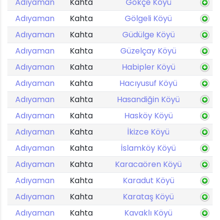
Adıyaman
Kahta
Gökçe Köyü
Adıyaman
Kahta
Gölgeli Köyü
Adıyaman
Kahta
Güdülge Köyü
Adıyaman
Kahta
Güzelçay Köyü
Adıyaman
Kahta
Habipler Köyü
Adıyaman
Kahta
Hacıyusuf Köyü
Adıyaman
Kahta
Hasandiğin Köyü
Adıyaman
Kahta
Hasköy Köyü
Adıyaman
Kahta
İkizce Köyü
Adıyaman
Kahta
İslamköy Köyü
Adıyaman
Kahta
Karacaören Köyü
Adıyaman
Kahta
Karadut Köyü
Adıyaman
Kahta
Karataş Köyü
Adıyaman
Kahta
Kavaklı Köyü