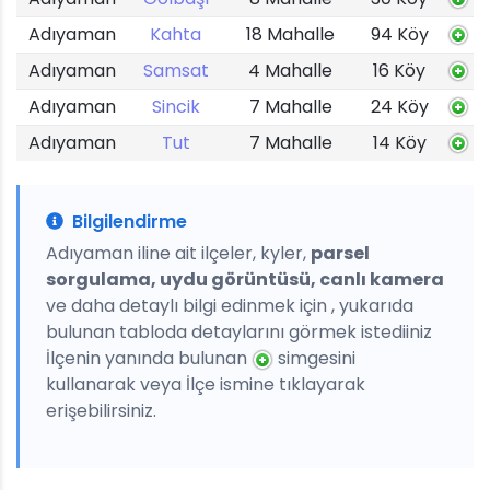
Adıyaman
Kahta
18 Mahalle
94 Köy
Adıyaman
Samsat
4 Mahalle
16 Köy
Adıyaman
Sincik
7 Mahalle
24 Köy
Adıyaman
Tut
7 Mahalle
14 Köy
Bilgilendirme
Adıyaman iline ait ilçeler, kyler,
parsel
sorgulama, uydu görüntüsü, canlı kamera
ve daha detaylı bilgi edinmek için , yukarıda
bulunan tabloda detaylarını görmek istediiniz
İlçenin yanında bulunan
simgesini
kullanarak veya İlçe ismine tıklayarak
erişebilirsiniz.