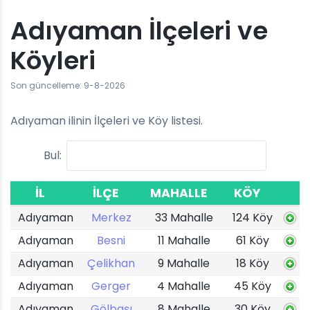
Adıyaman İlçeleri ve
Köyleri
Son güncelleme: 9-8-2026
Adıyaman ilinin İlçeleri ve Köy listesi.
Bul:
İL
İLÇE
MAHALLE
KÖY
Adıyaman
Merkez
33 Mahalle
124 Köy
Adıyaman
Besni
11 Mahalle
61 Köy
Adıyaman
Çelikhan
9 Mahalle
18 Köy
Adıyaman
Gerger
4 Mahalle
45 Köy
Adıyaman
Gölbaşı
8 Mahalle
30 Köy