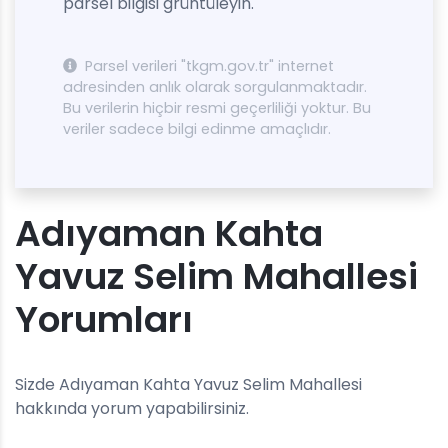
parsel bilgisi grüntüleyin.
Parsel verileri "tkgm.gov.tr" internet
adresinden anlık olarak sorgulanmaktadır.
Bu verilerin hiçbir resmi geçerliliği yoktur. Bu
veriler sadece bilgi edinme amaçlıdır.
Adıyaman Kahta
Yavuz Selim Mahallesi
Yorumları
Sizde Adıyaman Kahta Yavuz Selim Mahallesi
hakkında yorum yapabilirsiniz.