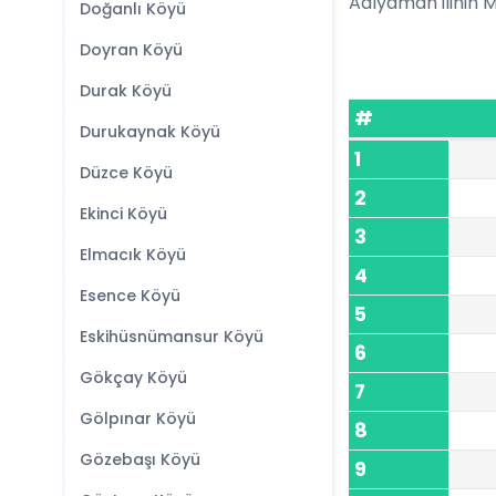
Adıyaman ilinin Me
Doğanlı Köyü
Doyran Köyü
Durak Köyü
#
Durukaynak Köyü
1
Düzce Köyü
2
Ekinci Köyü
3
Elmacık Köyü
4
Esence Köyü
5
Eskihüsnümansur Köyü
6
Gökçay Köyü
7
Gölpınar Köyü
8
Gözebaşı Köyü
9