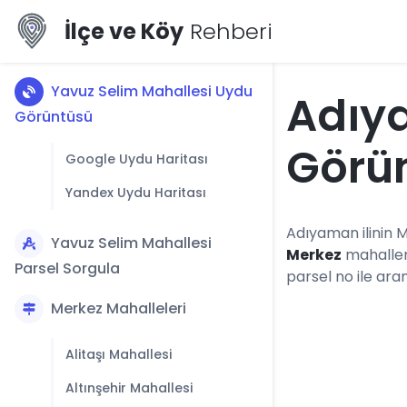
İlçe ve Köy
Rehberi
Yavuz Selim Mahallesi Uydu
Adıy
Görüntüsü
Görü
Google Uydu Haritası
Yandex Uydu Haritası
Adıyaman ilinin M
Yavuz Selim Mahallesi
Merkez
mahaller
Parsel Sorgula
parsel no ile ara
Merkez Mahalleleri
Alitaşı Mahallesi
Altınşehir Mahallesi