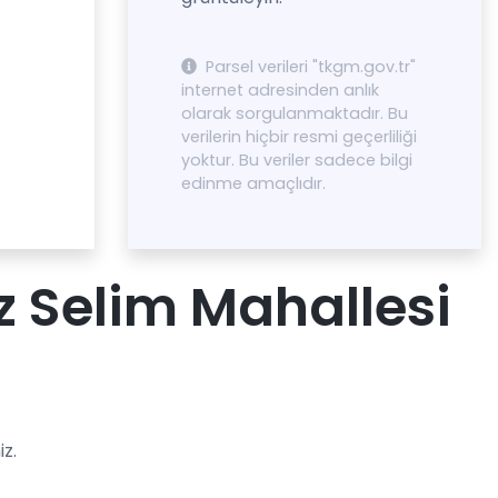
Parsel verileri "tkgm.gov.tr"
internet adresinden anlık
olarak sorgulanmaktadır. Bu
verilerin hiçbir resmi geçerliliği
yoktur. Bu veriler sadece bilgi
edinme amaçlıdır.
 Selim Mahallesi
z.