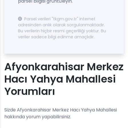
parsel bilgisi grüntüleyin.
Parsel verileri "tkgm.gov.tr" internet
adresinden anlık olarak sorgulanmaktadır.
Bu verilerin hiçbir resmi geçerliliği yoktur. Bu
veriler sadece bilgi edinme amaçlıdır.
Afyonkarahisar Merkez
Hacı Yahya Mahallesi
Yorumları
Sizde Afyonkarahisar Merkez Hacı Yahya Mahallesi
hakkında yorum yapabilirsiniz.