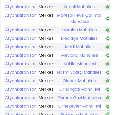
Afyonkarahisar
Merkez
Kubeli Mahallesi
Afyonkarahisar
Merkez
Mareşal Fevzi Çakmak
Mahallesi
Afyonkarahisar
Merkez
Marulcu Mahallesi
Afyonkarahisar
Merkez
Mecidiye Mahallesi
Afyonkarahisar
Merkez
Metli Mahallesi
Afyonkarahisar
Merkez
Mevlana Mahallesi
Afyonkarahisar
Merkez
Nakilci Mahallesi
Afyonkarahisar
Merkez
Nazmi Saatçi Mahallesi
Afyonkarahisar
Merkez
Olucak Mahallesi
Afyonkarahisar
Merkez
Orhangazi Mahallesi
Afyonkarahisar
Merkez
Osman Gazi Mahallesi
Afyonkarahisar
Merkez
Örnekevler Mahallesi
Afyonkarahisar
Merkez
Sahipata Mahallesi