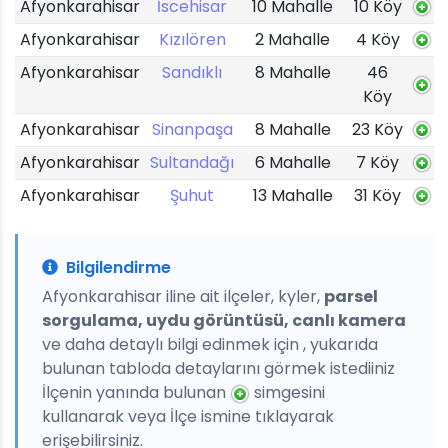
Afyonkarahisar
İscehisar
10 Mahalle
10 Köy
Afyonkarahisar
Kızılören
2 Mahalle
4 Köy
Afyonkarahisar
Sandıklı
8 Mahalle
46
Köy
Afyonkarahisar
Sinanpaşa
8 Mahalle
23 Köy
Afyonkarahisar
Sultandağı
6 Mahalle
7 Köy
Afyonkarahisar
Şuhut
13 Mahalle
31 Köy
Bilgilendirme
Afyonkarahisar iline ait ilçeler, kyler,
parsel
sorgulama, uydu görüntüsü, canlı kamera
ve daha detaylı bilgi edinmek için , yukarıda
bulunan tabloda detaylarını görmek istediiniz
İlçenin yanında bulunan
simgesini
kullanarak veya İlçe ismine tıklayarak
erişebilirsiniz.