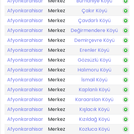
Afyonkarahisar
Merkez
Burhaniye Köyü
Afyonkarahisar
Merkez
Çakır Köyü
Afyonkarahisar
Merkez
Çavdarlı Köyü
Afyonkarahisar
Merkez
Değirmendere Köyü
Afyonkarahisar
Merkez
Demirçevre Köyü
Afyonkarahisar
Merkez
Erenler Köyü
Afyonkarahisar
Merkez
Gözsüzlü Köyü
Afyonkarahisar
Merkez
Halımoru Köyü
Afyonkarahisar
Merkez
İsmail Köyü
Afyonkarahisar
Merkez
Kaplanlı Köyü
Afyonkarahisar
Merkez
Karaarslan Köyü
Afyonkarahisar
Merkez
Kışlacık Köyü
Afyonkarahisar
Merkez
Kızıldağ Köyü
Afyonkarahisar
Merkez
Kozluca Köyü