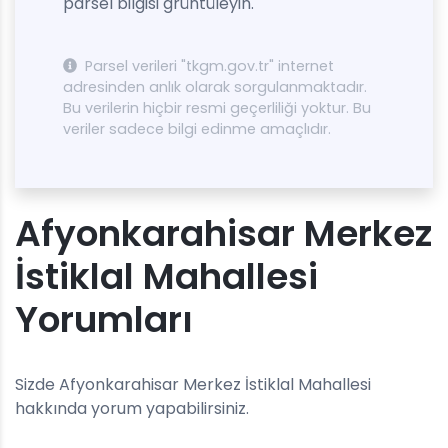
parsel bilgisi grüntüleyin.
Parsel verileri "tkgm.gov.tr" internet
adresinden anlık olarak sorgulanmaktadır.
Bu verilerin hiçbir resmi geçerliliği yoktur. Bu
veriler sadece bilgi edinme amaçlıdır.
Afyonkarahisar Merkez
İstiklal Mahallesi
Yorumları
Sizde Afyonkarahisar Merkez İstiklal Mahallesi
hakkında yorum yapabilirsiniz.