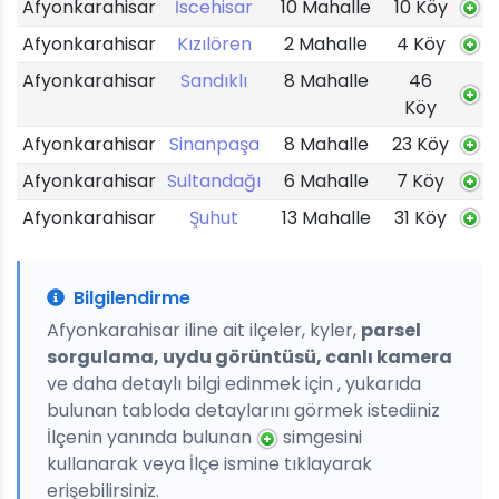
Afyonkarahisar
İscehisar
10 Mahalle
10 Köy
Afyonkarahisar
Kızılören
2 Mahalle
4 Köy
Afyonkarahisar
Sandıklı
8 Mahalle
46
Köy
Afyonkarahisar
Sinanpaşa
8 Mahalle
23 Köy
Afyonkarahisar
Sultandağı
6 Mahalle
7 Köy
Afyonkarahisar
Şuhut
13 Mahalle
31 Köy
Bilgilendirme
Afyonkarahisar iline ait ilçeler, kyler,
parsel
sorgulama, uydu görüntüsü, canlı kamera
ve daha detaylı bilgi edinmek için , yukarıda
bulunan tabloda detaylarını görmek istediiniz
İlçenin yanında bulunan
simgesini
kullanarak veya İlçe ismine tıklayarak
erişebilirsiniz.