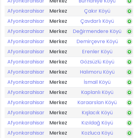
Afyonkarahisar
Merkez
Burhaniye Köyü
Afyonkarahisar
Merkez
Çakır Köyü
Afyonkarahisar
Merkez
Çavdarlı Köyü
Afyonkarahisar
Merkez
Değirmendere Köyü
Afyonkarahisar
Merkez
Demirçevre Köyü
Afyonkarahisar
Merkez
Erenler Köyü
Afyonkarahisar
Merkez
Gözsüzlü Köyü
Afyonkarahisar
Merkez
Halımoru Köyü
Afyonkarahisar
Merkez
İsmail Köyü
Afyonkarahisar
Merkez
Kaplanlı Köyü
Afyonkarahisar
Merkez
Karaarslan Köyü
Afyonkarahisar
Merkez
Kışlacık Köyü
Afyonkarahisar
Merkez
Kızıldağ Köyü
Afyonkarahisar
Merkez
Kozluca Köyü