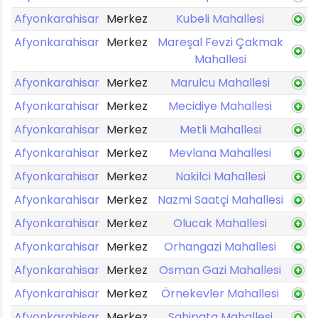
Afyonkarahisar
Merkez
Kubeli Mahallesi
Afyonkarahisar
Merkez
Mareşal Fevzi Çakmak
Mahallesi
Afyonkarahisar
Merkez
Marulcu Mahallesi
Afyonkarahisar
Merkez
Mecidiye Mahallesi
Afyonkarahisar
Merkez
Metli Mahallesi
Afyonkarahisar
Merkez
Mevlana Mahallesi
Afyonkarahisar
Merkez
Nakilci Mahallesi
Afyonkarahisar
Merkez
Nazmi Saatçi Mahallesi
Afyonkarahisar
Merkez
Olucak Mahallesi
Afyonkarahisar
Merkez
Orhangazi Mahallesi
Afyonkarahisar
Merkez
Osman Gazi Mahallesi
Afyonkarahisar
Merkez
Örnekevler Mahallesi
Afyonkarahisar
Merkez
Sahipata Mahallesi