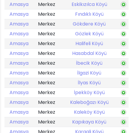
Amasya
Merkez
Eskikızılca Köyü
Amasya
Merkez
Fındıklı Köyü
Amasya
Merkez
Gökdere Köyü
Amasya
Merkez
Gözlek Köyü
Amasya
Merkez
Halifeli Köyü
Amasya
Merkez
Hasabdal Köyü
Amasya
Merkez
İbecik Köyü
Amasya
Merkez
İlgazi Köyü
Amasya
Merkez
İlyas Köyü
Amasya
Merkez
İpekköy Köyü
Amasya
Merkez
Kaleboğazı Köyü
Amasya
Merkez
Kaleköy Köyü
Amasya
Merkez
Kapıkaya Köyü
Amasya
Merkez
Karaali Köyü