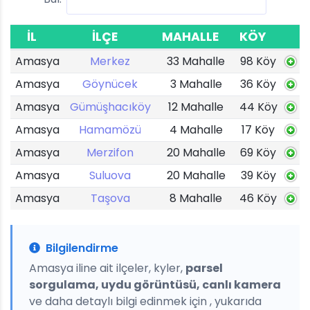
İL
İLÇE
MAHALLE
KÖY
Amasya
Merkez
33 Mahalle
98 Köy
Amasya
Göynücek
3 Mahalle
36 Köy
Amasya
Gümüşhacıköy
12 Mahalle
44 Köy
Amasya
Hamamözü
4 Mahalle
17 Köy
Amasya
Merzifon
20 Mahalle
69 Köy
Amasya
Suluova
20 Mahalle
39 Köy
Amasya
Taşova
8 Mahalle
46 Köy
Bilgilendirme
Amasya iline ait ilçeler, kyler,
parsel
sorgulama, uydu görüntüsü, canlı kamera
ve daha detaylı bilgi edinmek için , yukarıda