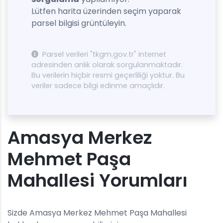
Lütfen harita üzerinden seçim yaparak
parsel bilgisi grüntüleyin.
Parsel verileri "tkgm.gov.tr" internet
adresinden anlık olarak sorgulanmaktadır.
Bu verilerin hiçbir resmi geçerliliği yoktur. Bu
veriler sadece bilgi edinme amaçlıdır.
Amasya Merkez
Mehmet Paşa
Mahallesi Yorumları
Sizde Amasya Merkez Mehmet Paşa Mahallesi