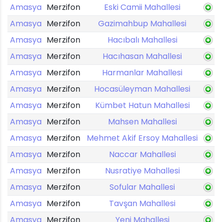
Amasya
Merzifon
Eski Camii Mahallesi
Amasya
Merzifon
Gazimahbup Mahallesi
Amasya
Merzifon
Hacıbalı Mahallesi
Amasya
Merzifon
Hacıhasan Mahallesi
Amasya
Merzifon
Harmanlar Mahallesi
Amasya
Merzifon
Hocasüleyman Mahallesi
Amasya
Merzifon
Kümbet Hatun Mahallesi
Amasya
Merzifon
Mahsen Mahallesi
Amasya
Merzifon
Mehmet Akif Ersoy Mahallesi
Amasya
Merzifon
Naccar Mahallesi
Amasya
Merzifon
Nusratiye Mahallesi
Amasya
Merzifon
Sofular Mahallesi
Amasya
Merzifon
Tavşan Mahallesi
Amasya
Merzifon
Yeni Mahallesi