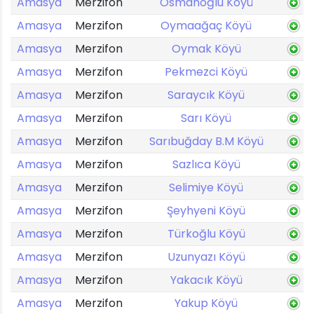
Amasya
Merzifon
Osmanoğlu Köyü
Amasya
Merzifon
Oymaağaç Köyü
Amasya
Merzifon
Oymak Köyü
Amasya
Merzifon
Pekmezci Köyü
Amasya
Merzifon
Saraycık Köyü
Amasya
Merzifon
Sarı Köyü
Amasya
Merzifon
Sarıbuğday B.M Köyü
Amasya
Merzifon
Sazlıca Köyü
Amasya
Merzifon
Selimiye Köyü
Amasya
Merzifon
Şeyhyeni Köyü
Amasya
Merzifon
Türkoğlu Köyü
Amasya
Merzifon
Uzunyazı Köyü
Amasya
Merzifon
Yakacık Köyü
Amasya
Merzifon
Yakup Köyü