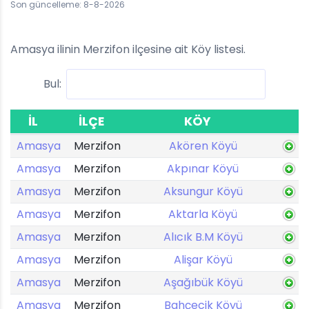
Son güncelleme: 8-8-2026
Amasya ilinin Merzifon ilçesine ait Köy listesi.
Bul:
İL
İLÇE
KÖY
Amasya
Merzifon
Akören Köyü
Amasya
Merzifon
Akpınar Köyü
Amasya
Merzifon
Aksungur Köyü
Amasya
Merzifon
Aktarla Köyü
Amasya
Merzifon
Alıcık B.M Köyü
Amasya
Merzifon
Alişar Köyü
Amasya
Merzifon
Aşağıbük Köyü
Amasya
Merzifon
Bahçecik Köyü