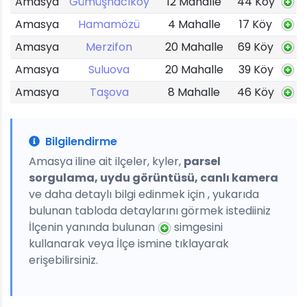
Amasya
Gümüşhacıköy
12 Mahalle
44 Köy
Amasya
Hamamözü
4 Mahalle
17 Köy
Amasya
Merzifon
20 Mahalle
69 Köy
Amasya
Suluova
20 Mahalle
39 Köy
Amasya
Taşova
8 Mahalle
46 Köy
Bilgilendirme
Amasya iline ait ilçeler, kyler,
parsel
sorgulama, uydu görüntüsü, canlı kamera
ve daha detaylı bilgi edinmek için , yukarıda
bulunan tabloda detaylarını görmek istediiniz
İlçenin yanında bulunan
simgesini
kullanarak veya İlçe ismine tıklayarak
erişebilirsiniz.