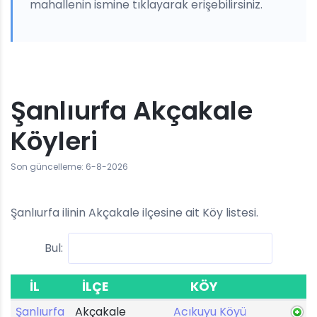
mahallenin ismine tıklayarak erişebilirsiniz.
Şanlıurfa Akçakale
Köyleri
Son güncelleme: 6-8-2026
Şanlıurfa ilinin Akçakale ilçesine ait Köy listesi.
Bul:
İL
İLÇE
KÖY
Şanlıurfa
Akçakale
Acıkuyu Köyü