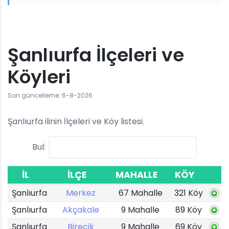
Şanlıurfa İlçeleri ve
Köyleri
Son güncelleme: 6-8-2026
Şanlıurfa ilinin İlçeleri ve Köy listesi.
Bul:
İL
İLÇE
MAHALLE
KÖY
Şanlıurfa
Merkez
67 Mahalle
321 Köy
Şanlıurfa
Akçakale
9 Mahalle
89 Köy
Şanlıurfa
Birecik
9 Mahalle
69 Köy