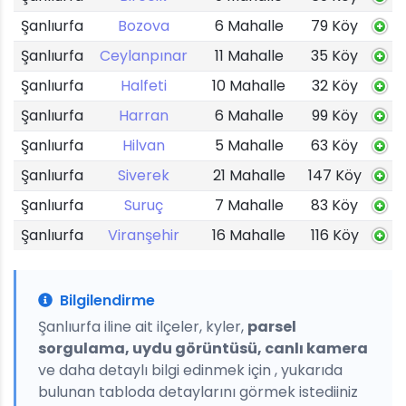
Şanlıurfa
Bozova
6 Mahalle
79 Köy
Şanlıurfa
Ceylanpınar
11 Mahalle
35 Köy
Şanlıurfa
Halfeti
10 Mahalle
32 Köy
Şanlıurfa
Harran
6 Mahalle
99 Köy
Şanlıurfa
Hilvan
5 Mahalle
63 Köy
Şanlıurfa
Siverek
21 Mahalle
147 Köy
Şanlıurfa
Suruç
7 Mahalle
83 Köy
Şanlıurfa
Viranşehir
16 Mahalle
116 Köy
Bilgilendirme
Şanlıurfa iline ait ilçeler, kyler,
parsel
sorgulama, uydu görüntüsü, canlı kamera
ve daha detaylı bilgi edinmek için , yukarıda
bulunan tabloda detaylarını görmek istediiniz