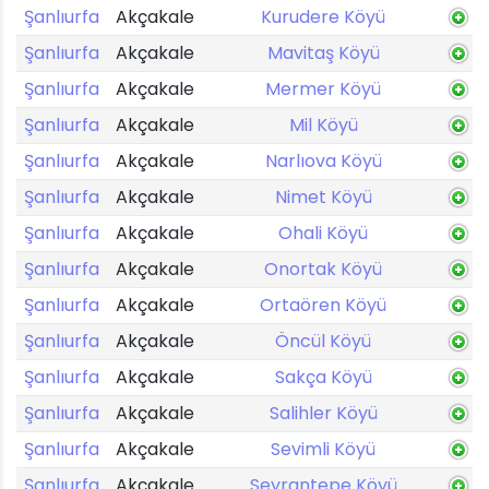
Şanlıurfa
Akçakale
Kurudere Köyü
Şanlıurfa
Akçakale
Mavitaş Köyü
Şanlıurfa
Akçakale
Mermer Köyü
Şanlıurfa
Akçakale
Mil Köyü
Şanlıurfa
Akçakale
Narlıova Köyü
Şanlıurfa
Akçakale
Nimet Köyü
Şanlıurfa
Akçakale
Ohali Köyü
Şanlıurfa
Akçakale
Onortak Köyü
Şanlıurfa
Akçakale
Ortaören Köyü
Şanlıurfa
Akçakale
Öncül Köyü
Şanlıurfa
Akçakale
Sakça Köyü
Şanlıurfa
Akçakale
Salihler Köyü
Şanlıurfa
Akçakale
Sevimli Köyü
Şanlıurfa
Akçakale
Seyrantepe Köyü