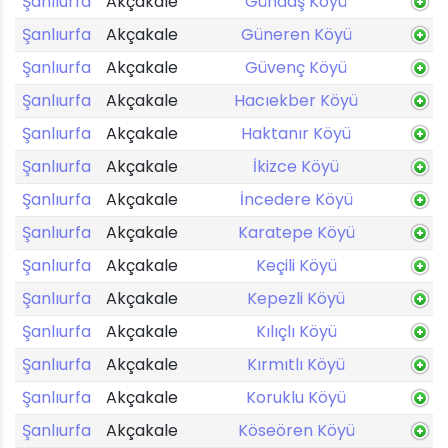
Şanlıurfa
Akçakale
Gündaş Köyü
Şanlıurfa
Akçakale
Güneren Köyü
Şanlıurfa
Akçakale
Güvenç Köyü
Şanlıurfa
Akçakale
Hacıekber Köyü
Şanlıurfa
Akçakale
Haktanır Köyü
Şanlıurfa
Akçakale
İkizce Köyü
Şanlıurfa
Akçakale
İncedere Köyü
Şanlıurfa
Akçakale
Karatepe Köyü
Şanlıurfa
Akçakale
Keçili Köyü
Şanlıurfa
Akçakale
Kepezli Köyü
Şanlıurfa
Akçakale
Kılıçlı Köyü
Şanlıurfa
Akçakale
Kırmıtlı Köyü
Şanlıurfa
Akçakale
Koruklu Köyü
Şanlıurfa
Akçakale
Köseören Köyü