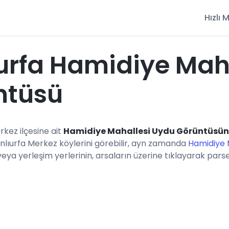
Hızlı
urfa Hamidiye Mah
ntüsü
erkez ilçesine ait
Hamidiye Mahallesi Uydu Görüntüsü
anlıurfa Merkez köylerini görebilir, ayn zamanda
Hamidiye 
a yerleşim yerlerinin, arsaların üzerine tıklayarak parsel b