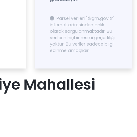
Parsel verileri "tkgm.gov.tr"
internet adresinden anlık
olarak sorgulanmaktadır. Bu
verilerin hiçbir resmi geçerliliği
yoktur. Bu veriler sadece bilgi
edinme amaçlıdır.
iye Mahallesi