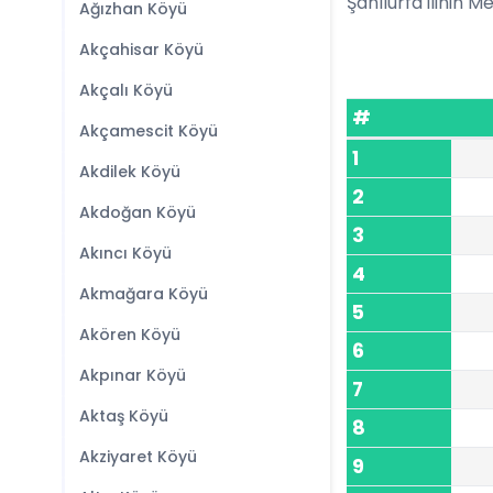
Şanlıurfa ilinin Me
Ağızhan Köyü
Akçahisar Köyü
Akçalı Köyü
#
Akçamescit Köyü
1
Akdilek Köyü
2
Akdoğan Köyü
3
Akıncı Köyü
4
Akmağara Köyü
5
Akören Köyü
6
Akpınar Köyü
7
Aktaş Köyü
8
Akziyaret Köyü
9