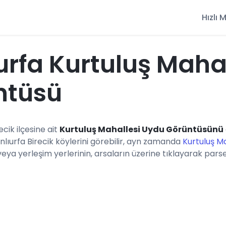
Hızlı
urfa Kurtuluş Maha
ntüsü
recik ilçesine ait
Kurtuluş Mahallesi Uydu Görüntüsünü
nlıurfa Birecik köylerini görebilir, ayn zamanda
Kurtuluş Ma
a yerleşim yerlerinin, arsaların üzerine tıklayarak parsel b