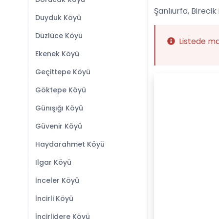
Şanlıurfa, Birecik 
Duyduk Köyü
Düzlüce Köyü
Listede m
Ekenek Köyü
Geçittepe Köyü
Göktepe Köyü
Günışığı Köyü
Güvenir Köyü
Haydarahmet Köyü
Ilgar Köyü
İnceler Köyü
İncirli Köyü
İncirlidere Köyü