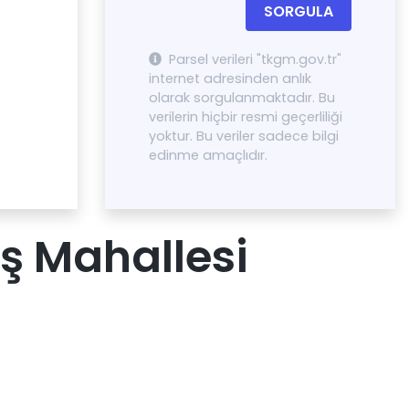
SORGULA
Parsel verileri "tkgm.gov.tr"
internet adresinden anlık
olarak sorgulanmaktadır. Bu
verilerin hiçbir resmi geçerliliği
yoktur. Bu veriler sadece bilgi
edinme amaçlıdır.
uş Mahallesi