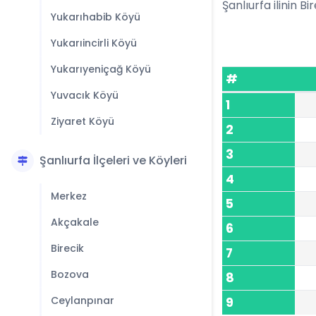
Şanlıurfa ilinin Bi
Yukarıhabib Köyü
Yukarıincirli Köyü
Yukarıyeniçağ Köyü
#
Yuvacık Köyü
1
Ziyaret Köyü
2
3
Şanlıurfa İlçeleri ve Köyleri
4
Merkez
5
Akçakale
6
Birecik
7
Bozova
8
Ceylanpınar
9