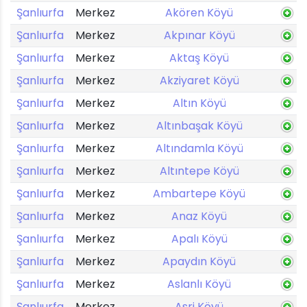
Şanlıurfa
Merkez
Akören Köyü
Şanlıurfa
Merkez
Akpınar Köyü
Şanlıurfa
Merkez
Aktaş Köyü
Şanlıurfa
Merkez
Akziyaret Köyü
Şanlıurfa
Merkez
Altın Köyü
Şanlıurfa
Merkez
Altınbaşak Köyü
Şanlıurfa
Merkez
Altındamla Köyü
Şanlıurfa
Merkez
Altıntepe Köyü
Şanlıurfa
Merkez
Ambartepe Köyü
Şanlıurfa
Merkez
Anaz Köyü
Şanlıurfa
Merkez
Apalı Köyü
Şanlıurfa
Merkez
Apaydın Köyü
Şanlıurfa
Merkez
Aslanlı Köyü
Şanlıurfa
Merkez
Asri Köyü