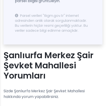
parsel bilgisi grüntüleyin.
Parsel verileri "tkgm.gov.tr" internet
adresinden anlık olarak sorgulanmaktadır.
Bu verilerin hiçbir resmi geçerliliği yoktur. Bu
veriler sadece bilgi edinme amaçlıdır.
Şanlıurfa Merkez Şair
Şevket Mahallesi
Yorumları
Sizde Şanlıurfa Merkez Şair Şevket Mahallesi
hakkında yorum yapabilirsiniz.