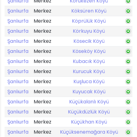
Şanlıurfa
Merkez
Korukezen Köyü
Şanlıurfa
Merkez
Köksüren Köyü
Şanlıurfa
Merkez
Köprülük Köyü
Şanlıurfa
Merkez
Körkuyu Köyü
Şanlıurfa
Merkez
Kösecik Köyü
Şanlıurfa
Merkez
Köseköy Köyü
Şanlıurfa
Merkez
Kubacık Köyü
Şanlıurfa
Merkez
Kurucuk Köyü
Şanlıurfa
Merkez
Kuşluca Köyü
Şanlıurfa
Merkez
Kuyucak Köyü
Şanlıurfa
Merkez
Küçükalanlı Köyü
Şanlıurfa
Merkez
Küçükdüzlük Köyü
Şanlıurfa
Merkez
Küçükhan Köyü
Şanlıurfa
Merkez
Küçüksenemağara Köyü