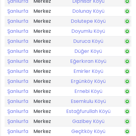
Şanlıurfa
Merkez
Diphisar Köyü
Şanlıurfa
Merkez
Dolunay Köyü
Şanlıurfa
Merkez
Dolutepe Köyü
Şanlıurfa
Merkez
Doyumlu Köyü
Şanlıurfa
Merkez
Duruca Köyü
Şanlıurfa
Merkez
Düğer Köyü
Şanlıurfa
Merkez
Eğerkıran Köyü
Şanlıurfa
Merkez
Emirler Köyü
Şanlıurfa
Merkez
Ergünköy Köyü
Şanlıurfa
Merkez
Ernebi Köyü
Şanlıurfa
Merkez
Esemkulu Köyü
Şanlıurfa
Merkez
Estağfurullah Köyü
Şanlıurfa
Merkez
Gazibey Köyü
Şanlıurfa
Merkez
Geçitköy Köyü