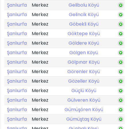
Şanlıurfa
Merkez
Gelibolu Köyü
Şanlıurfa
Merkez
Gelincik Köyü
Şanlıurfa
Merkez
Göbekli Köyü
Şanlıurfa
Merkez
Göktepe Köyü
Şanlıurfa
Merkez
Göldere Köyü
Şanlıurfa
Merkez
Gölgen Köyü
Şanlıurfa
Merkez
Gölpınar Köyü
Şanlıurfa
Merkez
Görenler Köyü
Şanlıurfa
Merkez
Gözeller Köyü
Şanlıurfa
Merkez
Güçlü Köyü
Şanlıurfa
Merkez
Gülveren Köyü
Şanlıurfa
Merkez
Gümüşören Köyü
Şanlıurfa
Merkez
Gümüştaş Köyü
Şanlıurfa
Merkez
Günbalı Köyü