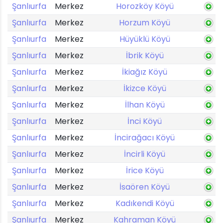
Şanlıurfa
Merkez
Horozköy Köyü
Şanlıurfa
Merkez
Horzum Köyü
Şanlıurfa
Merkez
Hüyüklü Köyü
Şanlıurfa
Merkez
İbrik Köyü
Şanlıurfa
Merkez
İkiağız Köyü
Şanlıurfa
Merkez
İkizce Köyü
Şanlıurfa
Merkez
İlhan Köyü
Şanlıurfa
Merkez
İnci Köyü
Şanlıurfa
Merkez
İncirağacı Köyü
Şanlıurfa
Merkez
İncirli Köyü
Şanlıurfa
Merkez
İrice Köyü
Şanlıurfa
Merkez
İsaören Köyü
Şanlıurfa
Merkez
Kadıkendi Köyü
Şanlıurfa
Merkez
Kahraman Köyü