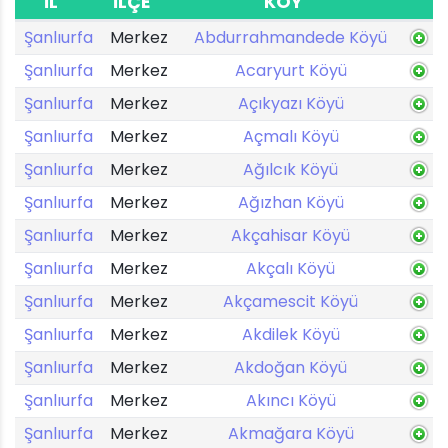
İL
İLÇE
KÖY
Şanlıurfa
Merkez
Abdurrahmandede Köyü
Şanlıurfa
Merkez
Acaryurt Köyü
Şanlıurfa
Merkez
Açıkyazı Köyü
Şanlıurfa
Merkez
Açmalı Köyü
Şanlıurfa
Merkez
Ağılcık Köyü
Şanlıurfa
Merkez
Ağızhan Köyü
Şanlıurfa
Merkez
Akçahisar Köyü
Şanlıurfa
Merkez
Akçalı Köyü
Şanlıurfa
Merkez
Akçamescit Köyü
Şanlıurfa
Merkez
Akdilek Köyü
Şanlıurfa
Merkez
Akdoğan Köyü
Şanlıurfa
Merkez
Akıncı Köyü
Şanlıurfa
Merkez
Akmağara Köyü