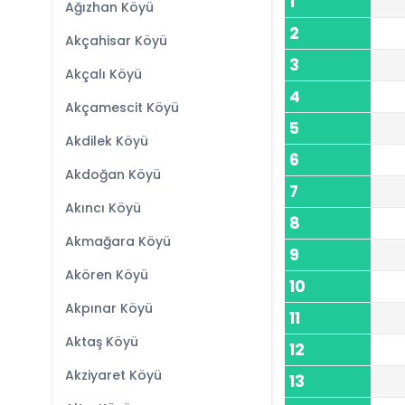
1
Ağızhan Köyü
2
Akçahisar Köyü
3
Akçalı Köyü
4
Akçamescit Köyü
5
Akdilek Köyü
6
Akdoğan Köyü
7
Akıncı Köyü
8
Akmağara Köyü
9
Akören Köyü
10
Akpınar Köyü
11
Aktaş Köyü
12
Akziyaret Köyü
13