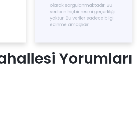
olarak sorgulanmaktadır. Bu
verilerin hiçbir resmi geçerliliği
yoktur. Bu veriler sadece bilgi
edinme amaçlıdır.
ahallesi Yorumları