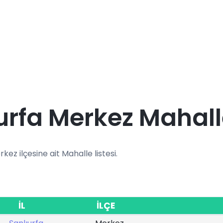
urfa Merkez Mahall
rkez ilçesine ait Mahalle listesi.
İL
İLÇE