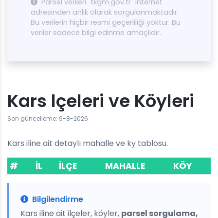
Parsel verileri "tkgm.gov.tr" internet
adresinden anlık olarak sorgulanmaktadır.
Bu verilerin hiçbir resmi geçerliliği yoktur. Bu
veriler sadece bilgi edinme amaçlıdır.
Kars lçeleri ve Köyleri
Son güncelleme: 9-8-2026
Kars iline ait detaylı mahalle ve ky tablosu.
#
İL
İLÇE
MAHALLE
KÖY
Bilgilendirme
Kars iline ait ilçeler, köyler,
parsel sorgulama,