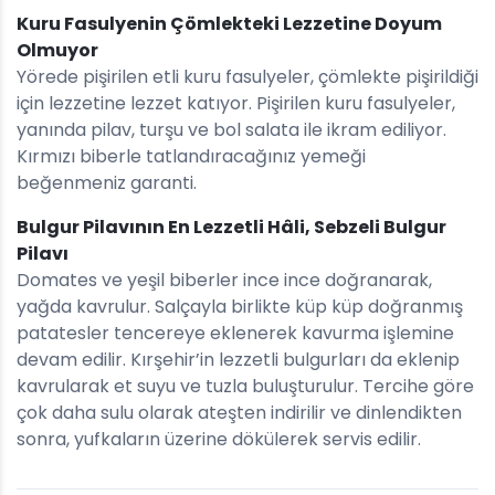
Kuru Fasulyenin Çömlekteki Lezzetine Doyum
Olmuyor
Yörede pişirilen etli kuru fasulyeler, çömlekte pişirildiği
için lezzetine lezzet katıyor. Pişirilen kuru fasulyeler,
yanında pilav, turşu ve bol salata ile ikram ediliyor.
Kırmızı biberle tatlandıracağınız yemeği
beğenmeniz garanti.
Bulgur Pilavının En Lezzetli Hâli, Sebzeli Bulgur
Pilavı
Domates ve yeşil biberler ince ince doğranarak,
yağda kavrulur. Salçayla birlikte küp küp doğranmış
patatesler tencereye eklenerek kavurma işlemine
devam edilir. Kırşehir’in lezzetli bulgurları da eklenip
kavrularak et suyu ve tuzla buluşturulur. Tercihe göre
çok daha sulu olarak ateşten indirilir ve dinlendikten
sonra, yufkaların üzerine dökülerek servis edilir.